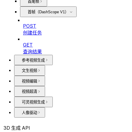
首尾帧
首帧（DashScope V1）
POST
创建任务
GET
查询结果
参考视频生成
文生视频
视频编辑
视频超清
可灵视频生成
人像驱动
3D 生成 API