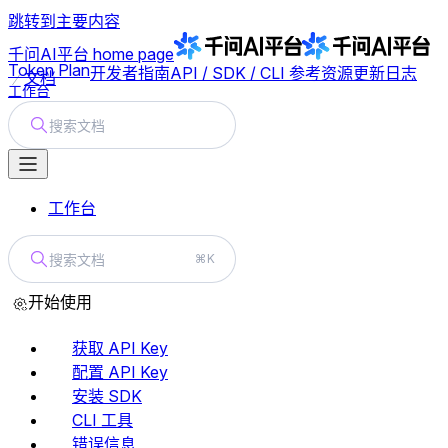
跳转到主要内容
千问AI平台
home page
Token Plan
开发者指南
API / SDK / CLI 参考
资源
更新日志
文档
工作台
搜索文档
工作台
搜索文档
⌘K
开始使用
获取 API Key
配置 API Key
安装 SDK
CLI 工具
错误信息