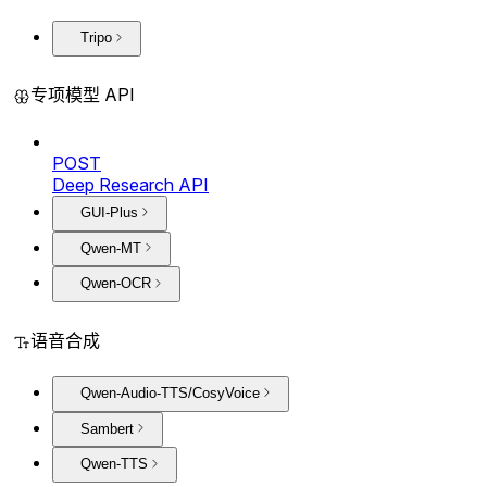
Tripo
专项模型 API
POST
Deep Research API
GUI-Plus
Qwen-MT
Qwen-OCR
语音合成
Qwen-Audio-TTS/CosyVoice
Sambert
Qwen-TTS