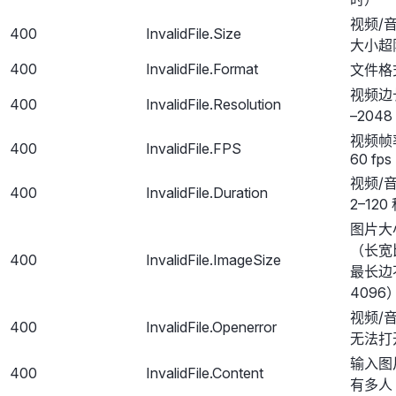
视频/
400
InvalidFile.Size
大小超
400
InvalidFile.Format
文件格
视频边
400
InvalidFile.Resolution
–204
视频帧率
400
InvalidFile.FPS
60 fps
视频/
400
InvalidFile.Duration
2–120
图片大
（长宽
400
InvalidFile.ImageSize
最长边
4096
视频/
400
InvalidFile.Openerror
无法打
输入图
400
InvalidFile.Content
有多人