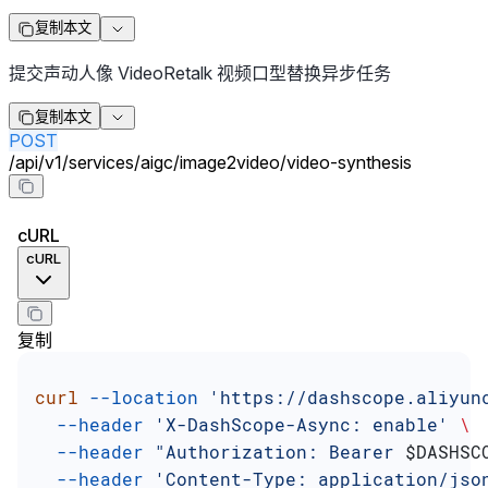
复制本文
提交声动人像 VideoRetalk 视频口型替换异步任务
复制本文
POST
/
api
/
v1
/
services
/
aigc
/
image2video
/
video-synthesis
cURL
cURL
复制
curl
 --location
 'https://dashscope.aliyun
  --header
 'X-DashScope-Async: enable'
 \
  --header
 "Authorization: Bearer 
$DASHSC
  --header
 'Content-Type: application/jso