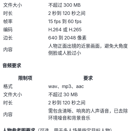
文件大小
不超过 300 MB
时长
2 秒到 120 秒之间
帧率
15 fps 到 60 fps
编码
H.264 或 H.265
边长
640 到 2048 像素
人物正面出镜的近景画面，避免大角度
内容
侧脸或人脸过小
音频要求
限制项
要求
格式
wav、mp3、aac
文件大小
不超过 30 MB
时长
2 秒到 120 秒之间
需包含清晰、响亮的人声语音，已去除
内容
环境噪音和背景音乐
人物参考图要求
（可选，用于多人场景指定目标人物）