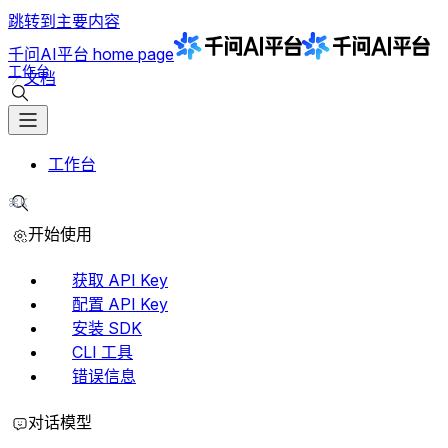
跳转到主要内容
千问AI平台
home page
工作台
文档
搜索文档
工作台
⌘K
搜索文档
开始使用
获取 API Key
配置 API Key
安装 SDK
CLI 工具
错误信息
对话模型