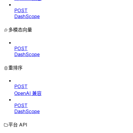
POST
DashScope
多模态向量
POST
DashScope
重排序
POST
OpenAI 兼容
POST
DashScope
平台 API