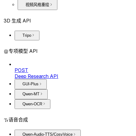
视频风格重绘
3D 生成 API
Tripo
专项模型 API
POST
Deep Research API
GUI-Plus
Qwen-MT
Qwen-OCR
语音合成
Qwen-Audio-TTS/CosyVoice