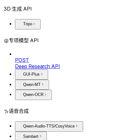
3D 生成 API
Tripo
专项模型 API
POST
Deep Research API
GUI-Plus
Qwen-MT
Qwen-OCR
语音合成
Qwen-Audio-TTS/CosyVoice
Sambert