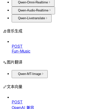
Qwen-Omni-Realtime
Qwen-Audio-Realtime
Qwen-Livetranslate
音乐生成
POST
Fun-Music
图片翻译
Qwen-MT-Image
文本向量
POST
OpenAI 兼容