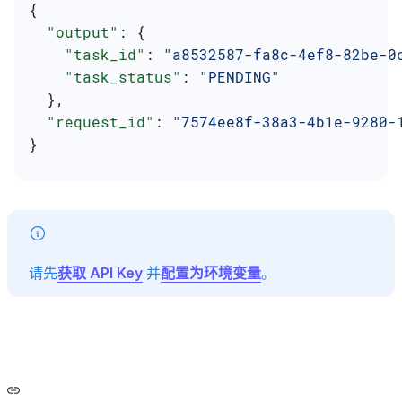
{
  "output"
: {
    "task_id"
: 
"a8532587-fa8c-4ef8-82be-0
    "task_status"
: 
"PENDING"
  },
  "request_id"
: 
"7574ee8f-38a3-4b1e-9280-
}
请先
获取 API Key
并
配置为环境变量
。