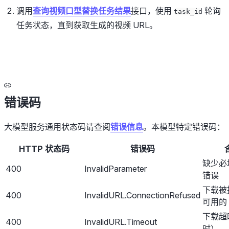
调用
查询视频口型替换任务结果
接口，使用
轮询
task_id
任务状态，直到获取生成的视频 URL。
错误码
大模型服务通用状态码请查阅
错误信息
。本模型特定错误码：
HTTP 状态码
错误码
缺少必
400
InvalidParameter
错误
下载被
400
InvalidURL.ConnectionRefused
可用的 
下载超
400
InvalidURL.Timeout
时）