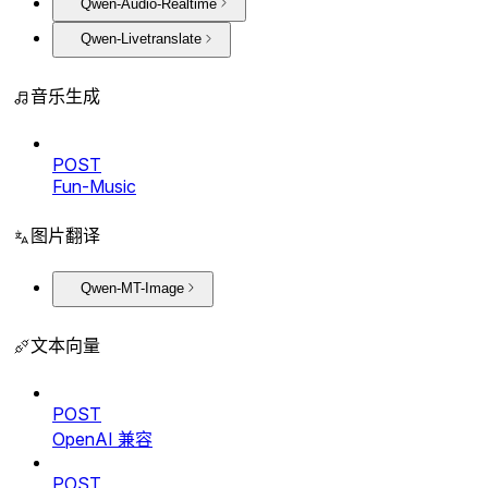
Qwen-Audio-Realtime
Qwen-Livetranslate
音乐生成
POST
Fun-Music
图片翻译
Qwen-MT-Image
文本向量
POST
OpenAI 兼容
POST