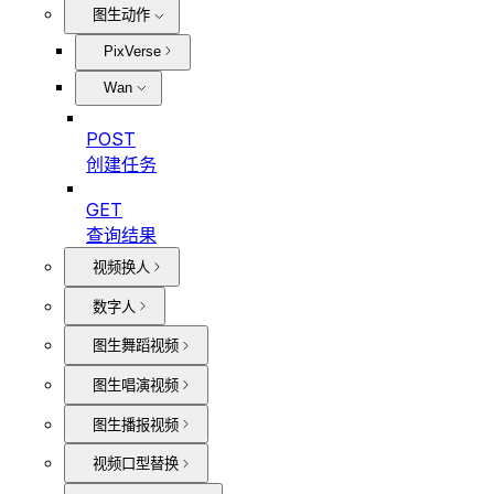
图生动作
PixVerse
Wan
POST
创建任务
GET
查询结果
视频换人
数字人
图生舞蹈视频
图生唱演视频
图生播报视频
视频口型替换