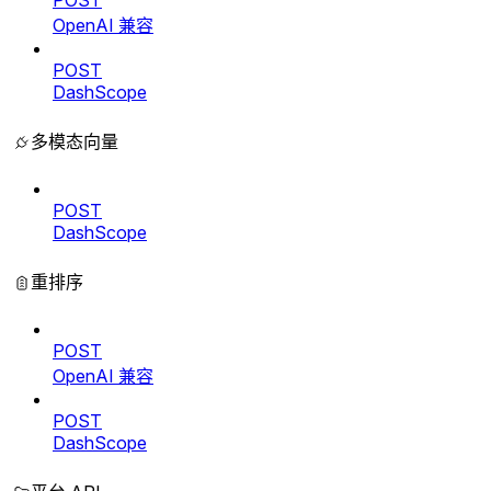
OpenAI 兼容
POST
DashScope
多模态向量
POST
DashScope
重排序
POST
OpenAI 兼容
POST
DashScope