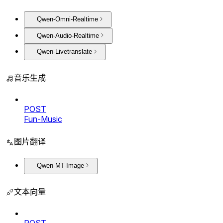
Qwen-Omni-Realtime
Qwen-Audio-Realtime
Qwen-Livetranslate
音乐生成
POST
Fun-Music
图片翻译
Qwen-MT-Image
文本向量
POST