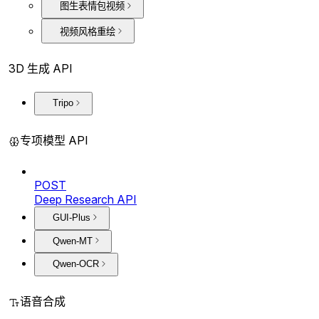
图生表情包视频
视频风格重绘
3D 生成 API
Tripo
专项模型 API
POST
Deep Research API
GUI-Plus
Qwen-MT
Qwen-OCR
语音合成