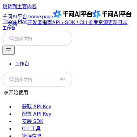
跳转到主要内容
千问AI平台
home page
Token Plan
开发者指南
API / SDK / CLI 参考
资源
更新日志
文档
工作台
搜索文档
工作台
搜索文档
⌘K
开始使用
获取 API Key
配置 API Key
安装 SDK
CLI 工具
错误信息