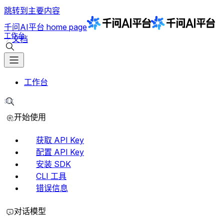
跳转到主要内容
千问AI平台
home page
工作台
文档
搜索文档
工作台
⌘K
搜索文档
开始使用
获取 API Key
配置 API Key
安装 SDK
CLI 工具
错误信息
对话模型