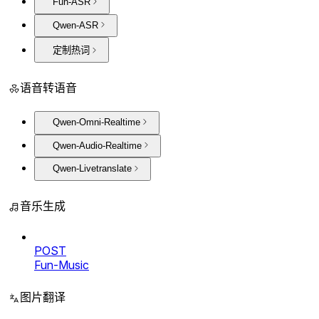
Fun-ASR
Qwen-ASR
定制热词
语音转语音
Qwen-Omni-Realtime
Qwen-Audio-Realtime
Qwen-Livetranslate
音乐生成
POST
Fun-Music
图片翻译