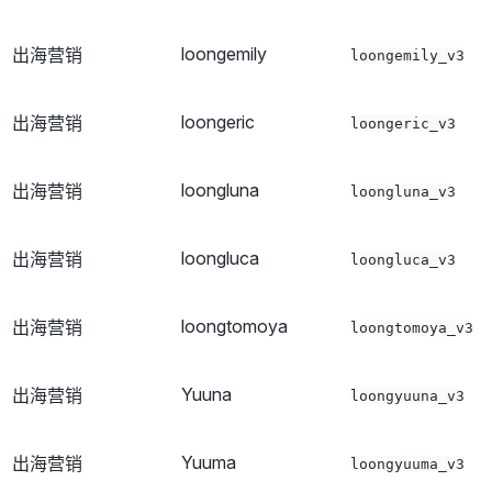
loongemily
出海营销
loongemily_v3
loongeric
出海营销
loongeric_v3
loongluna
出海营销
loongluna_v3
loongluca
出海营销
loongluca_v3
loongtomoya
出海营销
loongtomoya_v3
Yuuna
出海营销
loongyuuna_v3
Yuuma
出海营销
loongyuuma_v3