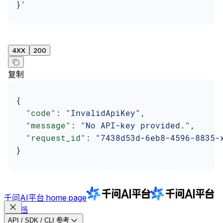
}'
4XX
200
复制
{
  "code"
: 
"InvalidApiKey"
,
  "message"
: 
"No API-key provided."
,
  "request_id"
: 
"7438d53d-6eb8-4596-8835-
}
千问AI平台
home page
文档
API / SDK / CLI 参考