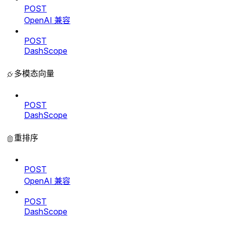
POST
OpenAI 兼容
POST
DashScope
多模态向量
POST
DashScope
重排序
POST
OpenAI 兼容
POST
DashScope