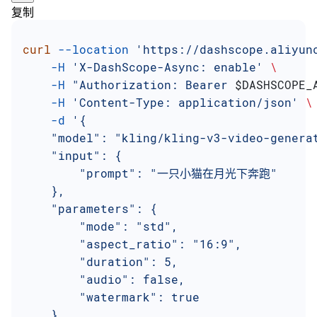
复制
curl
 --location
 'https://dashscope.aliyun
    -H
 'X-DashScope-Async: enable'
 \
    -H
 "Authorization: Bearer 
$DASHSCOPE_
    -H
 'Content-Type: application/json'
 \
    -d
 '{
    "model": "kling/kling-v3-video-genera
    "input": {
        "prompt": "一只小猫在月光下奔跑"
    },
    "parameters": {
        "mode": "std",
        "aspect_ratio": "16:9",
        "duration": 5,
        "audio": false,
        "watermark": true
    }