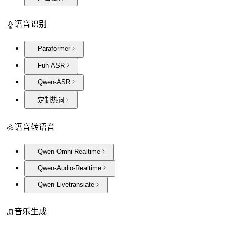
语音识别
Paraformer
Fun-ASR
Qwen-ASR
定制热词
语音转语音
Qwen-Omni-Realtime
Qwen-Audio-Realtime
Qwen-Livetranslate
音乐生成