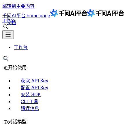
跳转到主要内容
千问AI平台
home page
工作台
文档
搜索文档
工作台
⌘K
搜索文档
开始使用
获取 API Key
配置 API Key
安装 SDK
CLI 工具
错误信息
对话模型