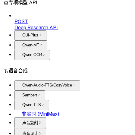
专项模型 API
POST
Deep Research API
GUI-Plus
Qwen-MT
Qwen-OCR
语音合成
Qwen-Audio-TTS/CosyVoice
Sambert
Qwen-TTS
非实时 (MiniMax)
声音复刻
声音设计