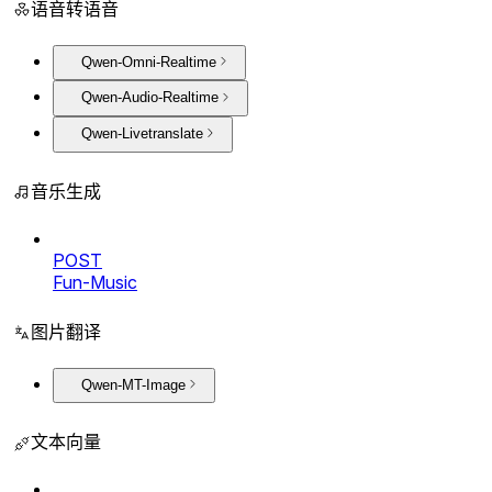
语音转语音
Qwen-Omni-Realtime
Qwen-Audio-Realtime
Qwen-Livetranslate
音乐生成
POST
Fun-Music
图片翻译
Qwen-MT-Image
文本向量