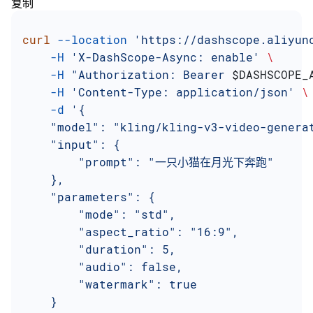
复制
curl
 --location
 'https://dashscope.aliyun
    -H
 'X-DashScope-Async: enable'
 \
    -H
 "Authorization: Bearer 
$DASHSCOPE_
    -H
 'Content-Type: application/json'
 \
    -d
 '{
    "model": "kling/kling-v3-video-genera
    "input": {
        "prompt": "一只小猫在月光下奔跑"
    },
    "parameters": {
        "mode": "std",
        "aspect_ratio": "16:9",
        "duration": 5,
        "audio": false,
        "watermark": true
    }