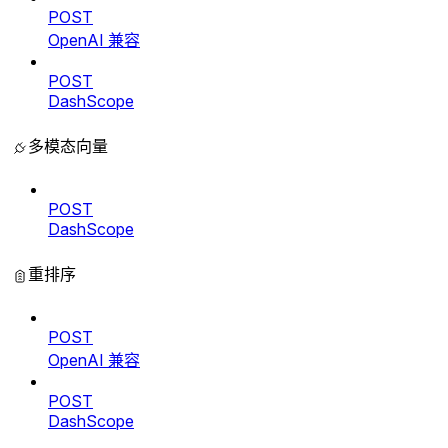
POST
OpenAI 兼容
POST
DashScope
多模态向量
POST
DashScope
重排序
POST
OpenAI 兼容
POST
DashScope