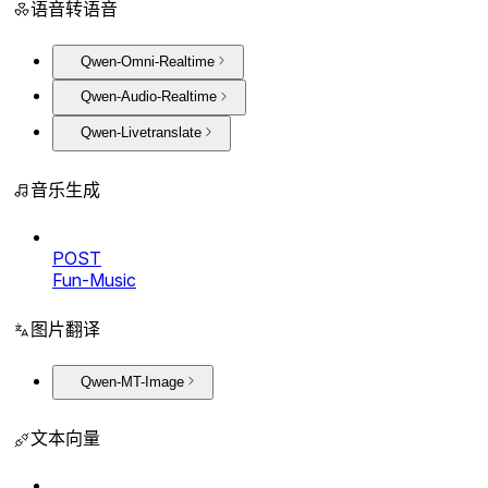
语音转语音
Qwen-Omni-Realtime
Qwen-Audio-Realtime
Qwen-Livetranslate
音乐生成
POST
Fun-Music
图片翻译
Qwen-MT-Image
文本向量