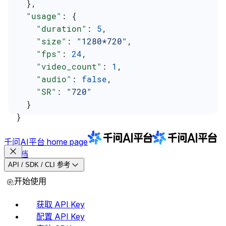
  },
  "usage"
: {
    "duration"
: 
5
,
    "size"
: 
"1280*720"
,
    "fps"
: 
24
,
    "video_count"
: 
1
,
    "audio"
: 
false
,
    "SR"
: 
"720"
  }
}
千问AI平台
home page
文档
API / SDK / CLI 参考
开始使用
获取 API Key
配置 API Key