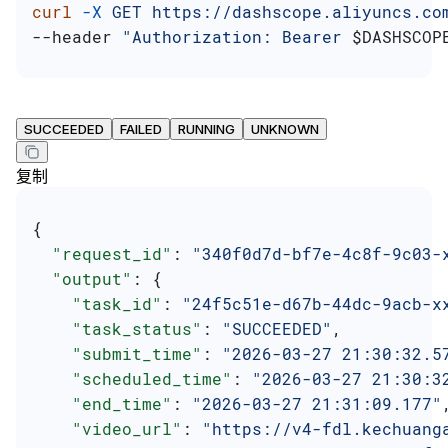
curl
 -X
 GET
 https://dashscope.aliyuncs.co
--header 
"Authorization: Bearer 
$DASHSCOP
SUCCEEDED
FAILED
RUNNING
UNKNOWN
复制
{
  "request_id"
: 
"340f0d7d-bf7e-4c8f-9c03-
  "output"
: {
    "task_id"
: 
"24f5c51e-d67b-44dc-9acb-x
    "task_status"
: 
"SUCCEEDED"
,
    "submit_time"
: 
"2026-03-27 21:30:32.5
    "scheduled_time"
: 
"2026-03-27 21:30:3
    "end_time"
: 
"2026-03-27 21:31:09.177"
    "video_url"
: 
"https://v4-fdl.kechuang