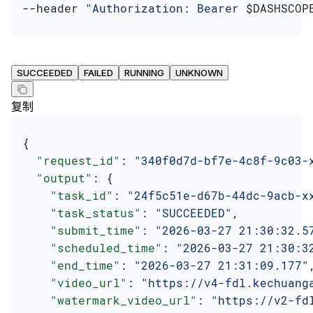
--header 
"Authorization: Bearer 
$DASHSCOP
SUCCEEDED
FAILED
RUNNING
UNKNOWN
复制
{
  "request_id"
: 
"340f0d7d-bf7e-4c8f-9c03-
  "output"
: {
    "task_id"
: 
"24f5c51e-d67b-44dc-9acb-x
    "task_status"
: 
"SUCCEEDED"
,
    "submit_time"
: 
"2026-03-27 21:30:32.5
    "scheduled_time"
: 
"2026-03-27 21:30:3
    "end_time"
: 
"2026-03-27 21:31:09.177"
    "video_url"
: 
"https://v4-fdl.kechuang
    "watermark_video_url"
: 
"https://v2-fd