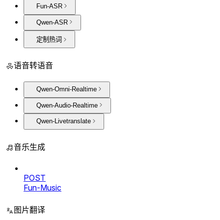
Fun-ASR
Qwen-ASR
定制热词
语音转语音
Qwen-Omni-Realtime
Qwen-Audio-Realtime
Qwen-Livetranslate
音乐生成
POST
Fun-Music
图片翻译