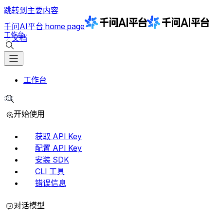
跳转到主要内容
千问AI平台
home page
工作台
文档
搜索文档
工作台
⌘K
搜索文档
开始使用
获取 API Key
配置 API Key
安装 SDK
CLI 工具
错误信息
对话模型