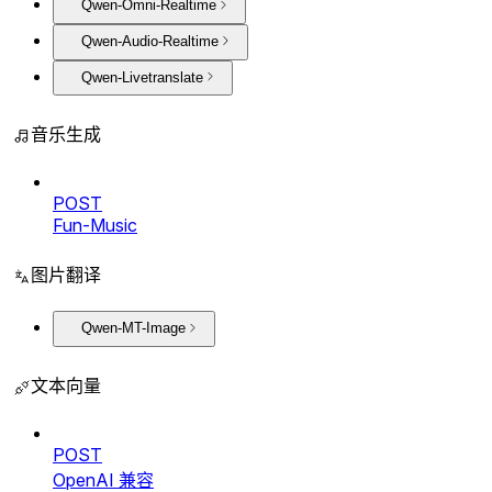
Qwen-Omni-Realtime
Qwen-Audio-Realtime
Qwen-Livetranslate
音乐生成
POST
Fun-Music
图片翻译
Qwen-MT-Image
文本向量
POST
OpenAI 兼容