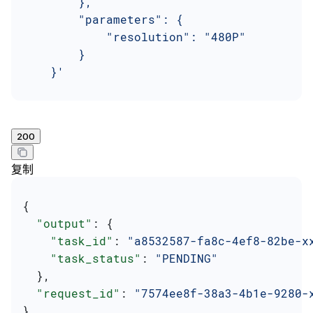
        },
        "parameters": {
            "resolution": "480P"
        }
    }'
200
复制
{
  "output"
: {
    "task_id"
: 
"a8532587-fa8c-4ef8-82be-x
    "task_status"
: 
"PENDING"
  },
  "request_id"
: 
"7574ee8f-38a3-4b1e-9280-
}