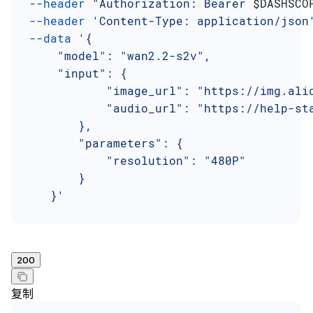
 --header
 "Authorization: Bearer 
$DASHSCO
 --header
 'Content-Type: application/json
 --data
 '{
     "model": "wan2.2-s2v",
     "input": {
            "image_url": "https://img.ali
            "audio_url": "https://help-st
        },
        "parameters": {
            "resolution": "480P"
        }
    }'
200
复制