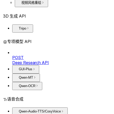
视频风格重绘
3D 生成 API
Tripo
专项模型 API
POST
Deep Research API
GUI-Plus
Qwen-MT
Qwen-OCR
语音合成
Qwen-Audio-TTS/CosyVoice