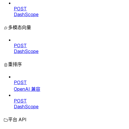
POST
DashScope
多模态向量
POST
DashScope
重排序
POST
OpenAI 兼容
POST
DashScope
平台 API