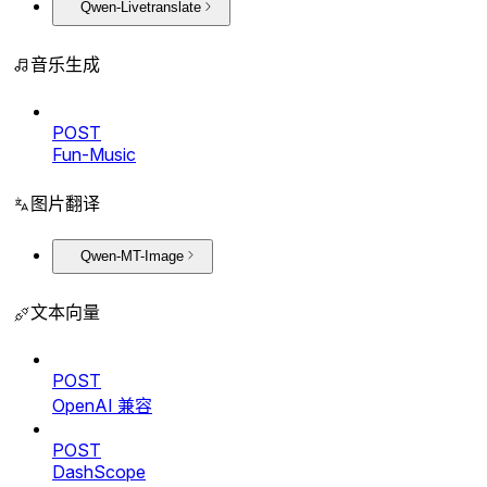
Qwen-Livetranslate
音乐生成
POST
Fun-Music
图片翻译
Qwen-MT-Image
文本向量
POST
OpenAI 兼容
POST
DashScope