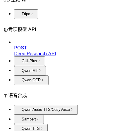
Tripo
专项模型 API
POST
Deep Research API
GUI-Plus
Qwen-MT
Qwen-OCR
语音合成
Qwen-Audio-TTS/CosyVoice
Sambert
Qwen-TTS