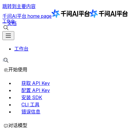
跳转到主要内容
千问AI平台
home page
工作台
文档
搜索文档
工作台
⌘K
搜索文档
开始使用
获取 API Key
配置 API Key
安装 SDK
CLI 工具
错误信息
对话模型