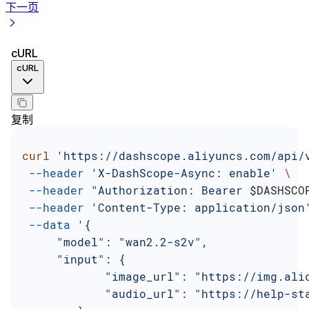
下一页
cURL
cURL
复制
curl
 'https://dashscope.aliyuncs.com/api/
 --header
 'X-DashScope-Async: enable'
 \
 --header
 "Authorization: Bearer 
$DASHSCO
 --header
 'Content-Type: application/json
 --data
 '{
     "model": "wan2.2-s2v",
     "input": {
            "image_url": "https://img.ali
            "audio_url": "https://help-st