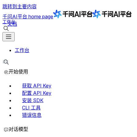
跳转到主要内容
千问AI平台
home page
工作台
文档
搜索文档
工作台
⌘K
搜索文档
开始使用
获取 API Key
配置 API Key
安装 SDK
CLI 工具
错误信息
对话模型