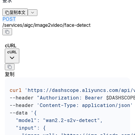
要求
复制本文
POST
/
services
/
aigc
/
image2video
/
face-detect
cURL
cURL
复制
curl
 'https://dashscope.aliyuncs.com/api/
--header 
"Authorization: Bearer 
$DASHSCOP
--header 
'Content-Type: application/json'
--data 
'{
  "model": "wan2.2-s2v-detect",
  "input": {