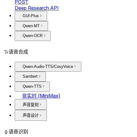
POST
Deep Research API
GUI-Plus
Qwen-MT
Qwen-OCR
语音合成
Qwen-Audio-TTS/CosyVoice
Sambert
Qwen-TTS
非实时 (MiniMax)
声音复刻
声音设计
语音识别