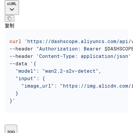
cURL
复制
curl
 'https://dashscope.aliyuncs.com/api/
--header 
"Authorization: Bearer 
$DASHSCOP
--header 
'Content-Type: application/json'
--data 
'{
  "model": "wan2.2-s2v-detect",
  "input": {
    "image_url": "https://img.alicdn.com/
  }
}'
200