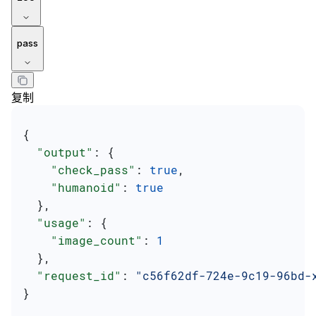
pass
复制
{
  "output"
: {
    "check_pass"
: 
true
,
    "humanoid"
: 
true
  },
  "usage"
: {
    "image_count"
: 
1
  },
  "request_id"
: 
"c56f62df-724e-9c19-96bd-
}