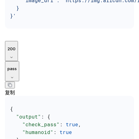
    "image_url": "https://img.alicdn.com/
  }
}'
200
pass
复制
{
  "output"
: {
    "check_pass"
: 
true
,
    "humanoid"
: 
true