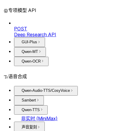
专项模型 API
POST
Deep Research API
GUI-Plus
Qwen-MT
Qwen-OCR
语音合成
Qwen-Audio-TTS/CosyVoice
Sambert
Qwen-TTS
非实时 (MiniMax)
声音复刻