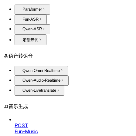
Paraformer
Fun-ASR
Qwen-ASR
定制热词
语音转语音
Qwen-Omni-Realtime
Qwen-Audio-Realtime
Qwen-Livetranslate
音乐生成
POST
Fun-Music