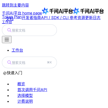
跳转到主要内容
千问AI平台
home page
Token Plan
开发者指南
API / SDK / CLI 参考
资源
更新日志
文档
工作台
搜索文档
工作台
搜索文档
⌘K
快速入门
概览
首次调用千问API
选择模型
计费说明