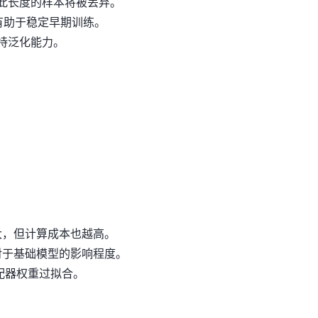
超过此长度的样本将被丢弃。
有助于稳定早期训练。
维持泛化能力。
。
大，但计算成本也越高。
相对于基础模型的影响程度。
止适配器权重过拟合。