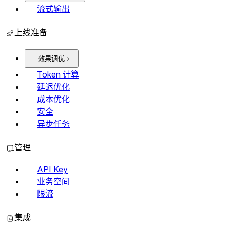
流式输出
上线准备
效果调优
Token 计算
延迟优化
成本优化
安全
异步任务
管理
API Key
业务空间
限流
集成