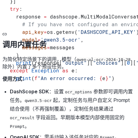
}]
try
:
  response 
=
 dashscope.MultiModalConversa
    # If you have not configured an envir
    api_key
=
os.getenv(
'DASHSCOPE_API_KEY'
    model
=
'qwen3.5-ocr'
,
调用内置任务
    messages
=
messages
  )
为简化特定场景下的调用，模型（
qwen-vl-ocr-2024-10-28
  print
(response[
"output"
][
"choices"
][
0
][
除外）内置了多个预设任务。
except
 Exception
 as
 e:
  print
(
f
"An error occurred: 
{
e
}
"
)
使用方式
：
DashScope SDK
：设置
参数即可调用内置
ocr_options
任务。
起，定制任务与用户自定义 Prompt
qwen3.5-ocr
结合使用（不再强制覆盖），定制任务结果通过
字段返回。早期版本模型内部使用固定的
ocr_result
。
Prompt
OpenAI SDK
：需手动输入该任务对应的
。
Prompt