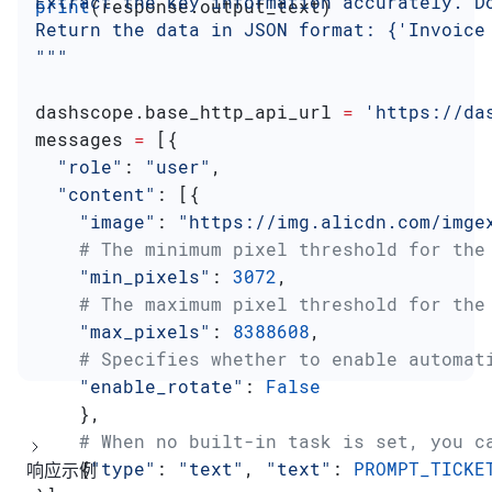
Extract the key information accurately. D
print
(response.output_text)
Return the data in JSON format: {'Invoice
"""
dashscope.base_http_api_url 
=
 'https://da
messages 
=
 [{
  "role"
: 
"user"
,
  "content"
: [{
    "image"
: 
"https://img.alicdn.com/imge
    # The minimum pixel threshold for the
    "min_pixels"
: 
3072
,
    # The maximum pixel threshold for the
    "max_pixels"
: 
8388608
,
    # Specifies whether to enable automat
    "enable_rotate"
: 
False
    },
    # When no built-in task is set, you c
    {
"type"
: 
"text"
, 
"text"
: 
PROMPT_TICKE
响应示例