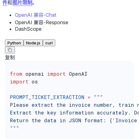
件
和
图片限制
。
OpenAI 兼容-Chat
OpenAI 兼容-Response
DashScope
Python
Node.js
curl
复制
from
 openai 
import
 OpenAI
import
 os
PROMPT_TICKET_EXTRACTION
 =
 """
Please extract the invoice number, train 
Extract the key information accurately. D
Return the data in JSON format: {'Invoice
"""