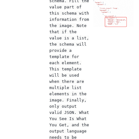
schema. Fill the
value part of
this schema with
information from
the image. Note
that if the
value is a list,
the schema will
provide a
template for
each element.
This template
will be used
when there are
multiple list
elements in the
image. Finally,
only output
valid JSON. What
You See Is What
You Get, and the
output language
needs to be