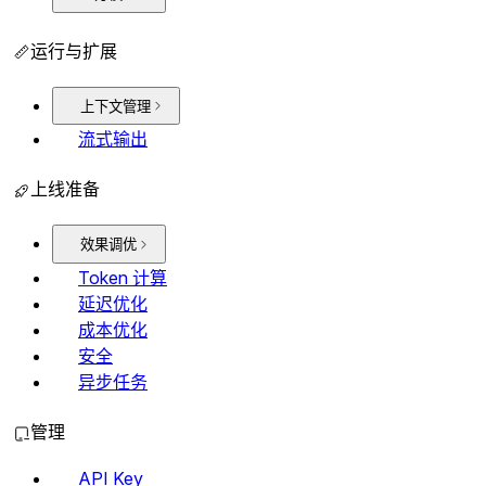
运行与扩展
上下文管理
流式输出
上线准备
效果调优
Token 计算
延迟优化
成本优化
安全
异步任务
管理
API Key