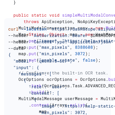
  }
  public
 static
 void
 simpleMultiModalConv
      throws
 ApiException
, 
NoApiKeyExcept
    MultiModalConversation
 conv
 =
 new
 Mul
curl
 --location
 'https://dashscope.aliyun
    Map
<
String
, 
Object
> 
map
 =
 new
 HashMap
--header 
"Authorization: Bearer 
$DASHSCOP
    map
.
put
(
"image"
, 
"https://help-static
--header 
'Content-Type: application/json'
    map
.
put
(
"max_pixels"
, 
8388608
);
--data 
'
    map
.
put
(
"min_pixels"
, 
3072
);
{
    map
.
put
(
"enable_rotate"
, 
false
);
  "model": "qwen3.5-ocr",
  "input": {
    // Configure the built-in OCR task.
    "messages": [
    OcrOptions
 ocrOptions
 =
 OcrOptions
.
bu
      {
        .
task
(
OcrOptions
.
Task
.
ADVANCED_RE
        "role": "user",
        .
build
();
        "content": [
    MultiModalMessage
 userMessage
 =
 Multi
          {
        .
content
(
Arrays
.
asList
(
            "image": "https://help-static
            map
            "min_pixels": 3072,