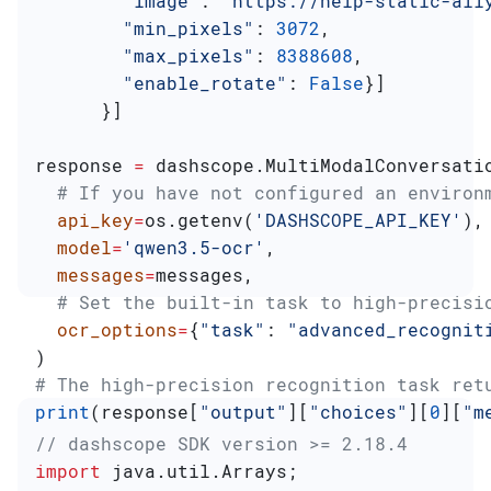
        "image"
: 
"https://help-static-ali
        "min_pixels"
: 
3072
,
        "max_pixels"
: 
8388608
,
        "enable_rotate"
: 
False
}]
      }]
response 
=
 dashscope.MultiModalConversati
  # If you have not configured an environ
  api_key
=
os.getenv(
'DASHSCOPE_API_KEY'
),
  model
=
'qwen3.5-ocr'
,
  messages
=
messages,
  # Set the built-in task to high-precisi
  ocr_options
=
{
"task"
: 
"advanced_recognit
)
# The high-precision recognition task ret
print
(response[
"output"
][
"choices"
][
0
][
"m
// dashscope SDK version >= 2.18.4
import
 java.util.Arrays;