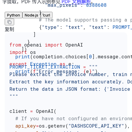
字提取，PDF 传入示例参见
PDF 文档解析
。
            "max_pixels"
: 
8388608
          },
Python
Node.js
curl
          # The model supports passing a 
          {
"type"
: 
"text"
, 
"text"
: 
PROMPT
复制
        ]
      }
from
 openai 
import
 OpenAI
    ])
import
 os
  print
(completion.choices[
0
].message.con
except
 Exception
 as
 e:
PROMPT_TICKET_EXTRACTION
 =
 """
  print
(
f
"Error message: 
{
e
}
"
)
Please extract the invoice number, train 
Extract the key information accurately. D
Return the data in JSON format: {'Invoice
"""
client 
=
 OpenAI(
  # If you have not configured an environ
  api_key
=
os.getenv(
"DASHSCOPE_API_KEY"
),