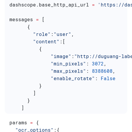
dashscope.base_http_api_url 
=
 'https://da
messages 
=
 [
      {
        "role"
:
"user"
,
        "content"
:[
          {
              "image"
:
"http://duguang-lab
              "min_pixels"
: 
3072
,
              "max_pixels"
: 
8388608
,
              "enable_rotate"
: 
False
          }
        ]
      }
    ]
params 
=
 {
  "ocr_options"
:{