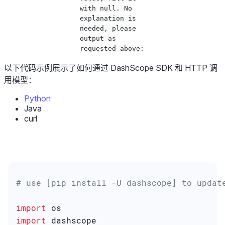
with null. No
explanation is
needed, please
output as
requested above:
以下代码示例展示了如何通过 DashScope SDK 和 HTTP 调
用模型：
Python
Java
curl
# use [pip install -U dashscope] to updat
import
 os
import
 dashscope