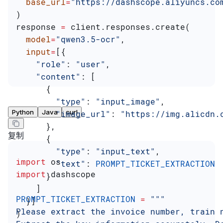
  base_url
=
"https://dashscope.aliyuncs.co
)
response 
=
 client.responses.create(
  model
=
"qwen3.5-ocr"
,
  input
=
[{
    "role"
: 
"user"
,
    "content"
: [
      {
        "type"
: 
"input_image"
,
Python
Java
curl
        "image_url"
: 
"https://img.alicdn.
      },
复制
      {
        "type"
: 
"input_text"
,
import
 os
        "text"
: 
PROMPT_TICKET_EXTRACTION
import
 dashscope
      }
    ]
PROMPT_TICKET_EXTRACTION
 =
 """
  }]
Please extract the invoice number, train 
)