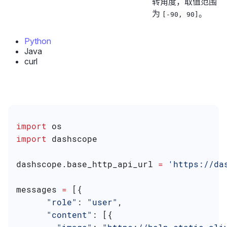
转角度，取值范围
为
。
[-90, 90]
Python
Java
curl
import
 os
import
 dashscope
dashscope.base_http_api_url 
=
 'https://da
messages 
=
 [{
      "role"
: 
"user"
,
      "content"
: [{