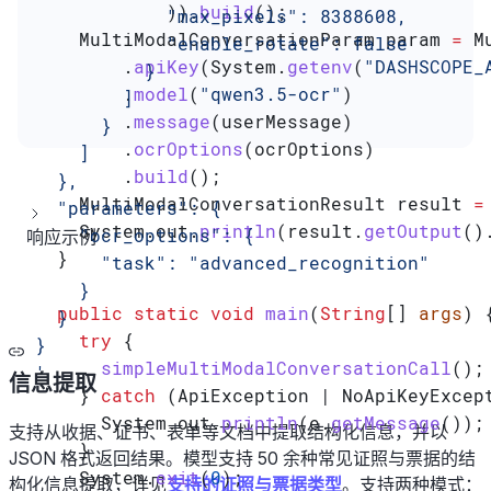
            )).
build
();
            "max_pixels": 8388608,
    MultiModalConversationParam
 param
 =
 M
            "enable_rotate": false
        .
apiKey
(
System
.
getenv
(
"DASHSCOPE_
          }
        .
model
(
"qwen3.5-ocr"
)
        ]
        .
message
(userMessage)
      }
        .
ocrOptions
(ocrOptions)
    ]
        .
build
();
  },
    MultiModalConversationResult
 result
 =
  "parameters": {
    System
.
out
.
println
(
result
.
getOutput
()
    "ocr_options": {
响应示例
  }
      "task": "advanced_recognition"
    }
  public
 static
 void
 main
(
String
[] 
args
) 
  }
    try
 {
}
      simpleMultiModalConversationCall
();
'
信息提取
    } 
catch
 (
ApiException
 | 
NoApiKeyExcep
      System
.
out
.
println
(
e
.
getMessage
());
支持从收据、证书、表单等文档中提取结构化信息，并以
    }
JSON 格式返回结果。模型支持 50 余种常见证照与票据的结
    System
.
exit
(
0
);
构化信息提取，详见
支持的证照与票据类型
。支持两种模式：