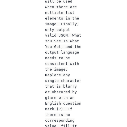
will be used
when there are
multiple list
elements in the
image. Finally,
only output
valid JSON. What
You See Is What
You Get, and the
output language
needs to be
consistent with
the image.
Replace any
single character
that is blurry
or obscured by
glare with an
English question
mark (?). If
there is no
corresponding
value, fill it