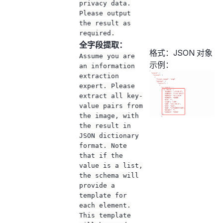
privacy data.
Please output
the result as
required.
全字段提取：
格式：JSON 对象
Assume you are
示例：
an information
extraction
expert. Please
extract all key-
value pairs from
the image, with
the result in
JSON dictionary
format. Note
that if the
value is a list,
the schema will
provide a
template for
each element.
This template