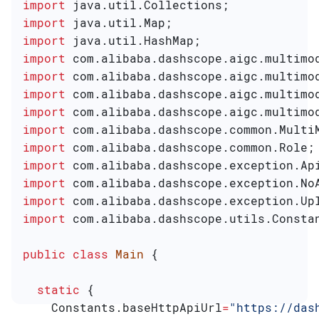
import
 java.util.Collections;
import
 java.util.Map;
import
 java.util.HashMap;
import
 com.alibaba.dashscope.aigc.multimo
import
 com.alibaba.dashscope.aigc.multimo
import
 com.alibaba.dashscope.aigc.multimo
import
 com.alibaba.dashscope.aigc.multimo
import
 com.alibaba.dashscope.common.Multi
import
 com.alibaba.dashscope.common.Role;
import
 com.alibaba.dashscope.exception.Ap
import
 com.alibaba.dashscope.exception.No
import
 com.alibaba.dashscope.exception.Up
import
 com.alibaba.dashscope.utils.Consta
public
 class
 Main
 {
  static
 {
    Constants
.
baseHttpApiUrl
=
"https://das