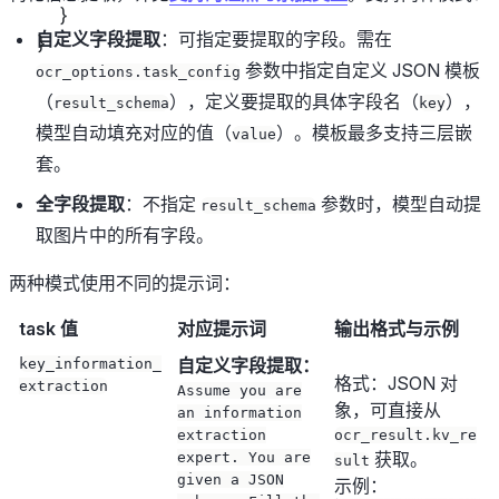
  }
自定义字段提取
：可指定要提取的字段。需在
}
参数中指定自定义 JSON 模板
ocr_options.task_config
（
），定义要提取的具体字段名（
），
result_schema
key
模型自动填充对应的值（
）。模板最多支持三层嵌
value
套。
全字段提取
：不指定
参数时，模型自动提
result_schema
取图片中的所有字段。
两种模式使用不同的提示词：
task 值
对应提示词
输出格式与示例
自定义字段提取：
key_information_
格式：JSON 对
extraction
Assume you are
象，可直接从
an information
extraction
ocr_result.kv_re
获取。
expert. You are
sult
given a JSON
示例：