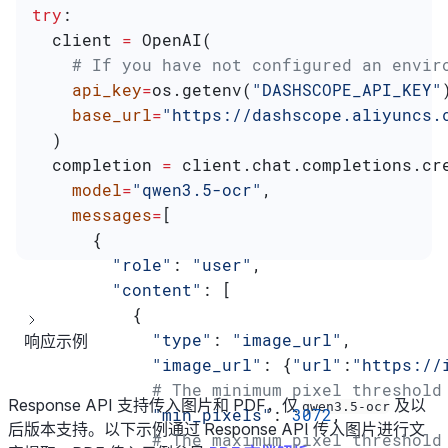
try
:
  client 
=
 OpenAI(
    # If you have not configured an envir
    api_key
=
os.getenv(
"DASHSCOPE_API_KEY"
    base_url
=
"https://dashscope.aliyuncs.
  )
  completion 
=
 client.chat.completions.cr
    model
=
"qwen3.5-ocr"
,
    messages
=
[
      {
        "role"
: 
"user"
,
        "content"
: [
          {
            "type"
: 
"image_url"
,
响应示例
            "image_url"
: {
"url"
:
"https://
            # The minimum pixel threshold
Response API 支持传入图片和 PDF，仅
及以
qwen3.5-ocr
            "min_pixels"
: 
3072
,
后版本支持。以下示例通过 Response API 传入图片进行文
            # The maximum pixel threshold