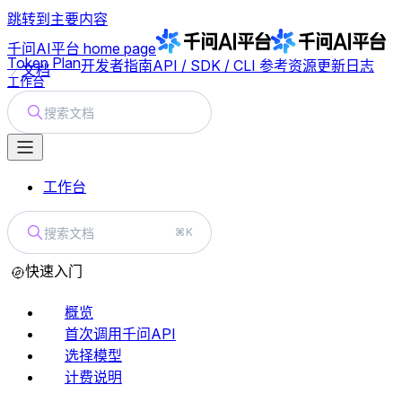
跳转到主要内容
千问AI平台
home page
Token Plan
开发者指南
API / SDK / CLI 参考
资源
更新日志
文档
工作台
搜索文档
工作台
搜索文档
⌘K
快速入门
概览
首次调用千问API
选择模型
计费说明