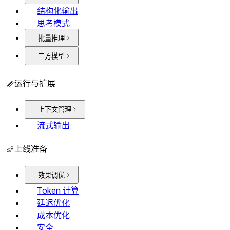
结构化输出
思考模式
批量推理
三方模型
运行与扩展
上下文管理
流式输出
上线准备
效果调优
Token 计算
延迟优化
成本优化
安全