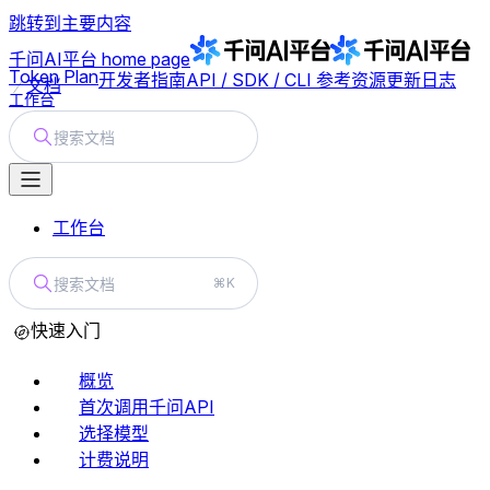
跳转到主要内容
千问AI平台
home page
Token Plan
开发者指南
API / SDK / CLI 参考
资源
更新日志
文档
工作台
搜索文档
工作台
搜索文档
⌘K
快速入门
概览
首次调用千问API
选择模型
计费说明