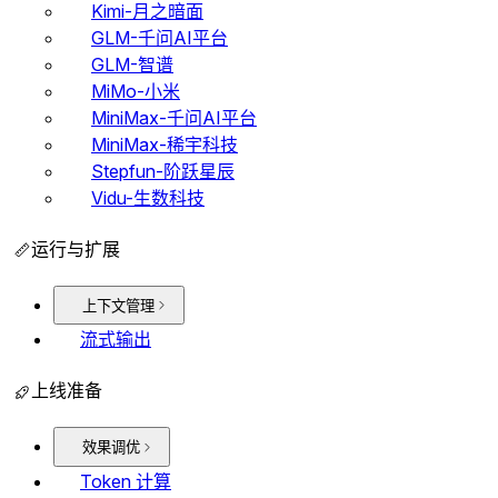
Kimi-月之暗面
GLM-千问AI平台
GLM-智谱
MiMo-小米
MiniMax-千问AI平台
MiniMax-稀宇科技
Stepfun-阶跃星辰
Vidu-生数科技
运行与扩展
上下文管理
流式输出
上线准备
效果调优
Token 计算