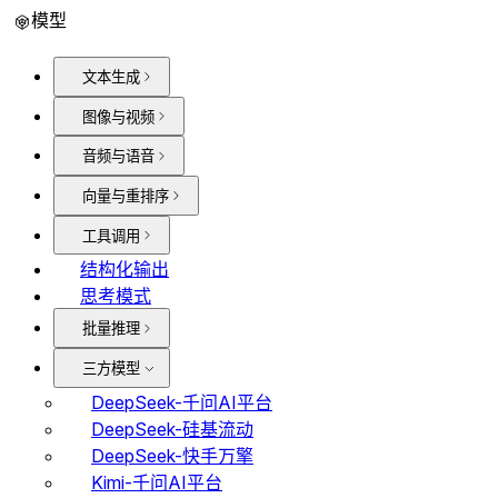
模型
文本生成
图像与视频
音频与语音
向量与重排序
工具调用
结构化输出
思考模式
批量推理
三方模型
DeepSeek-千问AI平台
DeepSeek-硅基流动
DeepSeek-快手万擎
Kimi-千问AI平台