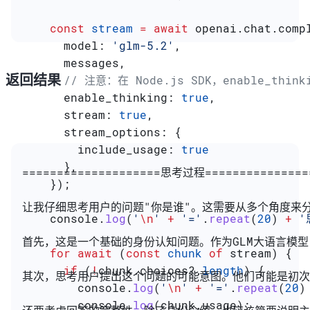
    const
 stream
 =
 await
 openai
.
chat
.
comp
      model:
 'glm-5.2'
,
      messages
,
返回结果
      // 注意：在 Node.js SDK，enable_t
      enable_thinking:
 true
,
      stream:
 true
,
      stream_options:
 {
        include_usage:
 true
      },
====================思考过程===============
    });
让我仔细思考用户的问题"你是谁"。这需要从多个角度来
    console
.
log
(
'
\n
'
 +
 '='
.
repeat
(
20
) 
+
 
首先，这是一个基础的身份认知问题。作为GLM大语言模型
    for
 await
 (
const
 chunk
 of
 stream
) {
      if
 (
!
chunk
.
choices
?.
length
) {
其次，思考用户提出这个问题的可能意图。他们可能是初次
        console
.
log
(
'
\n
'
 +
 '='
.
repeat
(
20
)
        console
.
log
(
chunk
.
usage
);