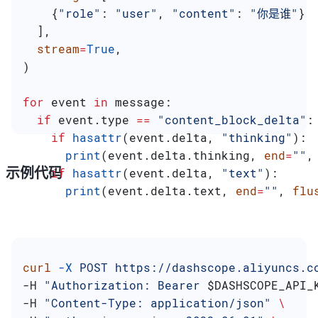
    {
"role"
: 
"user"
, 
"content"
: 
"你是谁"
}
  ],
  stream
=
True
,
)
for
 event 
in
 message:
  if
 event.type 
==
 "content_block_delta"
:
    if
 hasattr
(event.delta, 
"thinking"
):
      print
(event.delta.thinking, 
end
=
""
,
示例代码
    if
 hasattr
(event.delta, 
"text"
):
      print
(event.delta.text, 
end
=
""
, 
flu
curl
 -X
 POST
 https://dashscope.aliyuncs.c
-H 
"Authorization: Bearer 
$DASHSCOPE_API_
-H 
"Content-Type: application/json"
 \