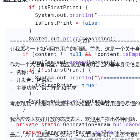
      if
 (isFirstPrint) {
        System
.
out
.
println
(
"============
        isFirstPrint 
=
 false
;
      }
      System
.
out
.
print
(reasoning);
====================思考过程===============
    }
让我思考一下如何回答用户的问题。首先，这是一个关于
    if
 (content 
!=
 null
 &&
 !
content
.
isEmp
      finalContent
.
append
(content);
作为一个大语言模型，我应该准确说明自己的基本身份信息
      if
 (
!
isFirstPrint) {
- 名称：GLM
        System
.
out
.
println
(
"
\n
===========
- 开发者：智谱AI
        isFirstPrint 
=
 true
;
- 主要功能：语言理解和生成
      }
      System
.
out
.
print
(content);
考虑到用户的提问可能源于初次接触，我需要用通俗易懂的
    }
  }
我还应该以友好开放的态度表达，欢迎用户提出各种问题，
  private
 static
 GenerationParam
 buildGen
    return
 GenerationParam
.
builder
()
最后，为了促进进一步交流，可以主动询问用户是否需要特
      // 若没有配置环境变量，请用千问AI平台API Ke