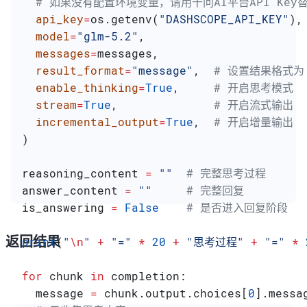
  # 如果没有配置环境变量，请用千问AI平台API Key替换：
  api_key
=
os.getenv(
"DASHSCOPE_API_KEY"
),
  model
=
"glm-5.2"
,
  messages
=
messages,
  result_format
=
"message"
,  
# 设置结果格式为 
  enable_thinking
=
True
,     
# 开启思考模式
  stream
=
True
,              
# 开启流式输出
  incremental_output
=
True
,  
# 开启增量输出
)
reasoning_content 
=
 ""
  # 完整思考过程
answer_content 
=
 ""
     # 完整回复
is_answering 
=
 False
    # 是否进入回复阶段
返回结果
print
(
"
\n
"
 +
 "="
 *
 20
 +
 "思考过程"
 +
 "="
 *
 
for
 chunk 
in
 completion:
  message 
=
 chunk.output.choices[
0
].messa