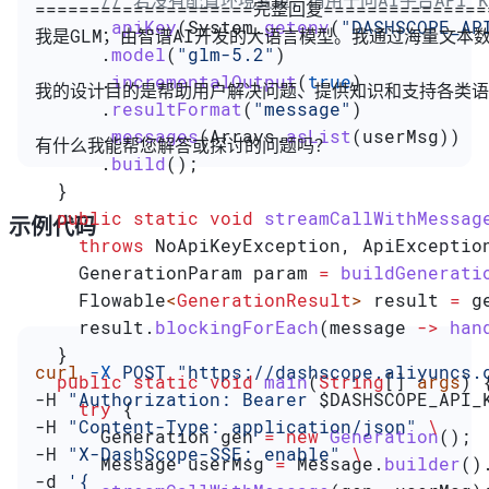
====================完整回复===============
      .
apiKey
(
System
.
getenv
(
"DASHSCOPE_AP
我是GLM，由智谱AI开发的大语言模型。我通过海量文
      .
model
(
"glm-5.2"
)
      .
incrementalOutput
(
true
)
我的设计目的是帮助用户解决问题、提供知识和支持各类语
      .
resultFormat
(
"message"
)
      .
messages
(
Arrays
.
asList
(userMsg))
有什么我能帮您解答或探讨的问题吗？
      .
build
();
  }
  public
 static
 void
 streamCallWithMessag
示例代码
    throws
 NoApiKeyException
, 
ApiExceptio
    GenerationParam
 param
 =
 buildGenerati
    Flowable
<
GenerationResult
> 
result
 =
 g
    result
.
blockingForEach
(message 
->
 han
  }
curl
 -X
 POST
 "https://dashscope.aliyuncs.
  public
 static
 void
 main
(
String
[] 
args
) 
-H 
"Authorization: Bearer 
$DASHSCOPE_API_
    try
 {
-H 
"Content-Type: application/json"
 \
      Generation
 gen
 =
 new
 Generation
();
-H 
"X-DashScope-SSE: enable"
 \
      Message
 userMsg
 =
 Message
.
builder
()
-d 
'{