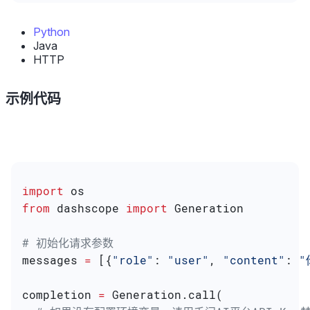
Python
Java
HTTP
示例代码
import
 os
from
 dashscope 
import
 Generation
# 初始化请求参数
messages 
=
 [{
"role"
: 
"user"
, 
"content"
: 
"
completion 
=
 Generation.call(