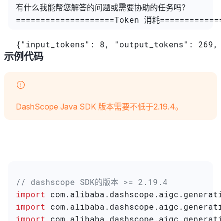
有什么我能帮您解答的问题或需要协助的任务吗？
====================Token 消耗============
{"input_tokens": 8, "output_tokens": 269,
示例代码
DashScope Java SDK 版本需要不低于2.19.4。
// dashscope SDK的版本 >= 2.19.4
import
 com.alibaba.dashscope.aigc.generat
import
 com.alibaba.dashscope.aigc.generat
import
 com.alibaba.dashscope.aigc.generat