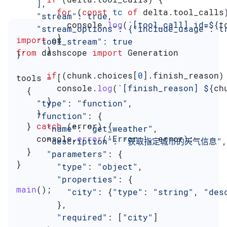
    ],
        for
 (
const
 tc
 of
 delta
.
tool_calls
    "stream": true,
          console
.
log
(
`[tool_call] id=
${
t
    "stream_options": {"include_usage": t
        }
import
 os
    "tool_stream": true
      }
from
 dashscope 
import
 Generation
}'
      if
 (
chunk
.
choices
[
0
].
finish_reason
)
tools 
=
 [
        console
.
log
(
`[finish_reason] 
${
ch
  {
      }
    "type"
: 
"function"
,
    }
    "function"
: {
  } 
catch
 (
error
) {
      "name"
: 
"get_weather"
,
    console
.
error
(
'Error:'
, 
error
);
      "description"
: 
"获取指定城市的天气信息"
,
  }
      "parameters"
: {
}
        "type"
: 
"object"
,
        "properties"
: {
main
();
          "city"
: {
"type"
: 
"string"
, 
"des
        },
        "required"
: [
"city"
]