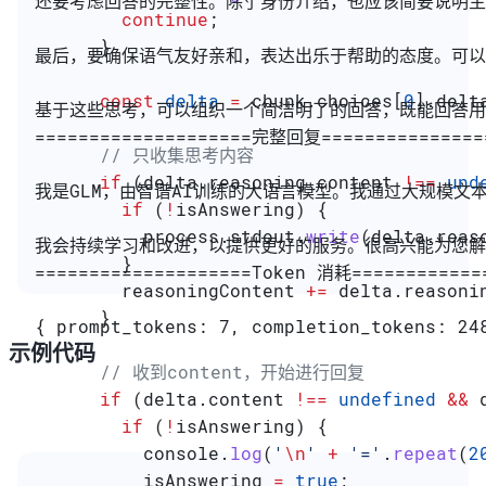
还要考虑回答的完整性。除了身份介绍，也应该简要说明主
        continue
;
      }
最后，要确保语气友好亲和，表达出乐于帮助的态度。可以
      const
 delta
 =
 chunk
.
choices
[
0
].
delt
基于这些思考，可以组织一个简洁明了的回答，既能回答用
====================完整回复===============
      // 只收集思考内容
      if
 (
delta
.
reasoning_content
 !==
 und
我是GLM，由智谱AI训练的大语言模型。我通过大规模
        if
 (
!
isAnswering
) {
          process
.
stdout
.
write
(
delta
.
reas
我会持续学习和改进，以提供更好的服务。很高兴能为您
        }
====================Token 消耗============
        reasoningContent
 +=
 delta
.
reasoni
      }
{ prompt_tokens: 7, completion_tokens: 24
示例代码
      // 收到content，开始进行回复
      if
 (
delta
.
content
 !==
 undefined
 &&
 
        if
 (
!
isAnswering
) {
          console
.
log
(
'
\n
'
 +
 '='
.
repeat
(
2
          isAnswering
 =
 true
;