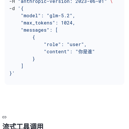
-H 
"anthropic-version: 2023-06-01"
 \
-d 
'{
    "model": "glm-5.2",
    "max_tokens": 1024,
    "messages": [
        {
            "role": "user",
            "content": "你是谁"
        }
    ]
}'
流式工具调用