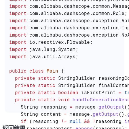
import
 com.alibaba.dashscope.common.Messa
import
 com.alibaba.dashscope.common.Role;
import
 com.alibaba.dashscope.exception.Ap
import
 com.alibaba.dashscope.exception.In
import
 com.alibaba.dashscope.exception.No
import
 io.reactivex.Flowable;
import
 java.lang.System;
import
 java.util.Arrays;
public
 class
 Main
 {
  private
 static
 StringBuilder
 reasoningC
  private
 static
 StringBuilder
 finalConte
  private
 static
 boolean
 isFirstPrint
 =
 t
  private
 static
 void
 handleGenerationRes
    String
 reasoning
 =
 message
.
getOutput
(
    String
 content
 =
 message
.
getOutput
().
    if
 (reasoning 
!=
 null
 &&
 !
reasoning
.
i
返回结果
      reasoningContent
.
append
(reasoning);