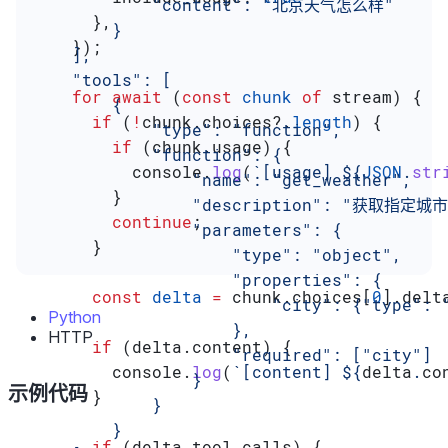
            "content": "北京天气怎么样"
      },
        }
    });
    ],
    "tools": [
    for
 await
 (
const
 chunk
 of
 stream
) {
        {
      if
 (
!
chunk
.
choices
?.
length
) {
            "type": "function",
        if
 (
chunk
.
usage
) {
            "function": {
          console
.
log
(
`[usage] 
${
JSON
.
str
                "name": "get_weather",
        }
                "description": "获取指定
        continue
;
                "parameters": {
      }
                    "type": "object",
                    "properties": {
      const
 delta
 =
 chunk
.
choices
[
0
].
delt
                        "city": {"type":
Python
                    },
HTTP
      if
 (
delta
.
content
) {
                    "required": ["city"]
        console
.
log
(
`[content] 
${
delta
.
co
                }
示例代码
      }
            }
        }
      if
 (
delta
.
tool_calls
) {