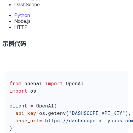
DashScope
Python
Node.js
HTTP
示例代码
from
 openai 
import
 OpenAI
import
 os
client 
=
 OpenAI(
  api_key
=
os.getenv(
"DASHSCOPE_API_KEY"
),
  base_url
=
"https://dashscope.aliyuncs.co
)