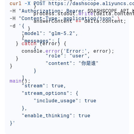
curl
 -X
 POST
 https://dashscope.aliyuncs.c
        }
-H 
"Authorization: Bearer 
$DASHSCOPE_API_
        process
.
stdout
.
write
(
delta
.
conten
-H 
"Content-Type: application/json"
 \
        answerContent
 +=
 delta
.
content
;
-d 
'{
      }
    "model": "glm-5.2",
    }
    "messages": [
  } 
catch
 (
error
) {
        {
    console
.
error
(
'Error:'
, 
error
);
            "role": "user",
  }
            "content": "你是谁"
}
        }
    ],
main
();
    "stream": true,
    "stream_options": {
        "include_usage": true
    },
    "enable_thinking": true
}'