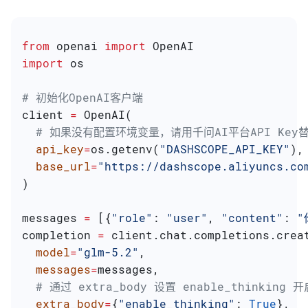
from
 openai 
import
 OpenAI
import
 os
# 初始化OpenAI客户端
client 
=
 OpenAI(
  # 如果没有配置环境变量，请用千问AI平台API Key替换：
  api_key
=
os.getenv(
"DASHSCOPE_API_KEY"
),
  base_url
=
"https://dashscope.aliyuncs.co
)
messages 
=
 [{
"role"
: 
"user"
, 
"content"
: 
"
completion 
=
 client.chat.completions.crea
  model
=
"glm-5.2"
,
  messages
=
messages,
  # 通过 extra_body 设置 enable_thinking
  extra_body
=
{
"enable_thinking"
: 
True
},