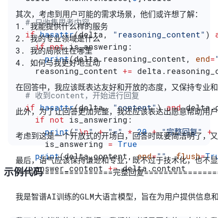
其次，考虑到用户可能的需求场景，他们或许想了解：
  # 只收集思考内容
1. 我能提供什么样的服务
  if
 hasattr
(delta, 
"reasoning_content"
) 
2. 我的专业领域是什么
    if
 not
 is_answering:
3. 我的局限性在哪里
      print
(delta.reasoning_content, 
end
=
4. 如何与我更好地互动
    reasoning_content 
+=
 delta.reasoning_
在回答中，我应该既表达友好和开放的态度，又保持专业和
  # 收到content，开始进行回复
  if
 hasattr
(delta, 
"content"
) 
and
 delta.
此外，为了让回答更加完整，我还应该表达出愿意帮助用户
    if
 not
 is_answering:
      print
(
"
\n
"
 +
 "="
 *
 20
 +
 "完整回复"
 +
 
考虑到这是一个开放式的开场白，回答时既要简洁明了，又
      is_answering 
=
 True
    print
(delta.content, 
end
=
""
, 
flush
=
Tr
最后，语气应该保持谦逊和专业，既不过于技术化，也不显
    answer_content 
+=
 delta.content
示例代码
====================完整回复===============
我是智谱AI训练的GLM大语言模型，旨在为用户提供信