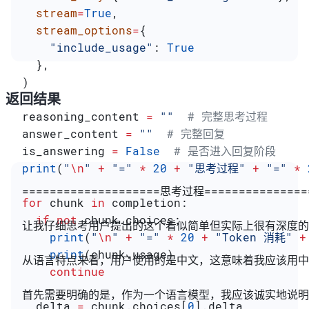
  stream
=
True
,
  stream_options
=
{
    "include_usage"
: 
True
  },
)
返回结果
reasoning_content 
=
 ""
  # 完整思考过程
answer_content 
=
 ""
  # 完整回复
is_answering 
=
 False
  # 是否进入回复阶段
print
(
"
\n
"
 +
 "="
 *
 20
 +
 "思考过程"
 +
 "="
 *
 
====================思考过程===============
for
 chunk 
in
 completion:
  if
 not
 chunk.choices:
让我仔细思考用户提出的这个看似简单但实际上很有深度的
    print
(
"
\n
"
 +
 "="
 *
 20
 +
 "Token 消耗"
 +
    print
(chunk.usage)
从语言特点来看，用户使用的是中文，这意味着我应该用中
    continue
首先需要明确的是，作为一个语言模型，我应该诚实地说明
  delta 
=
 chunk.choices[
0
].delta