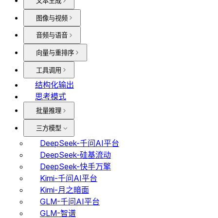
文本生成
图像与视频
音频与语音
向量与重排序
工具调用
结构化输出
思考模式
批量推理
三方模型
DeepSeek-千问AI平台
DeepSeek-硅基流动
DeepSeek-快手万擎
Kimi-千问AI平台
Kimi-月之暗面
GLM-千问AI平台
GLM-智谱