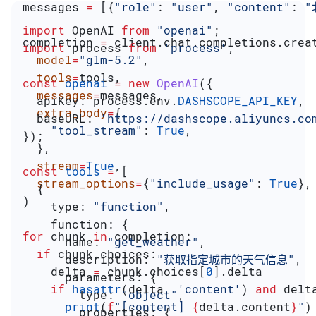
messages 
=
 [{
"role"
: 
"user"
, 
"content"
: 
"
import
 OpenAI
 from
 "openai"
;
completion 
=
 client.chat.completions.crea
import
 process
 from
 'process'
;
  model
=
"glm-5.2"
,
  tools
=
tools,
const
 openai
 =
 new
 OpenAI
({
  messages
=
messages,
  apiKey:
 process
.
env
.
DASHSCOPE_API_KEY
,
  extra_body
=
{
  baseURL:
 'https://dashscope.aliyuncs.co
    "tool_stream"
: 
True
,
});
  },
  stream
=
True
,
const
 tools
 =
 [
  stream_options
=
{
"include_usage"
: 
True
},
  {
)
    type:
 "function"
,
    function:
 {
for
 chunk 
in
 completion:
      name:
 "get_weather"
,
  if
 chunk.choices:
      description:
 "获取指定城市的天气信息"
,
    delta 
=
 chunk.choices[
0
].delta
      parameters:
 {
    if
 hasattr
(delta, 
'content'
) 
and
 delt
        type:
 "object"
,
      print
(
f
"[content] 
{
delta.content
}
"
)
        properties:
 {