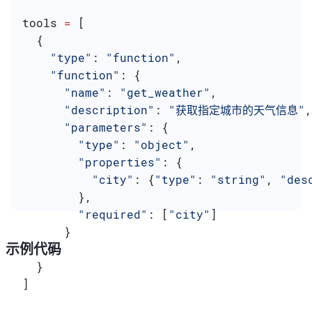
tools 
=
 [
  {
    "type"
: 
"function"
,
    "function"
: {
      "name"
: 
"get_weather"
,
      "description"
: 
"获取指定城市的天气信息"
,
      "parameters"
: {
        "type"
: 
"object"
,
        "properties"
: {
          "city"
: {
"type"
: 
"string"
, 
"des
        },
        "required"
: [
"city"
]
      }
示例代码
    }
  }
]