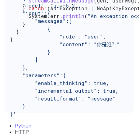
      streamCallWithMessage
(gen, userMsg)
    "model": "glm-5.2",
    } 
catch
 (
ApiException
 | 
NoApiKeyExcep
    "input":{
      System
.
err
.
println
(
"An exception oc
        "messages":[
    }
            {
  }
                "role": "user",
}
                "content": "你是谁？"
            }
        ]
    },
    "parameters":{
        "enable_thinking": true,
        "incremental_output": true,
        "result_format": "message"
    }
}'
Python
HTTP