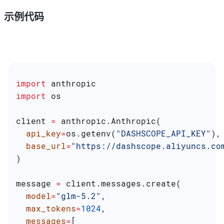
示例代码
import
 anthropic
import
 os
client 
=
 anthropic.Anthropic(
  api_key
=
os.getenv(
"DASHSCOPE_API_KEY"
),
  base_url
=
"https://dashscope.aliyuncs.co
)
message 
=
 client.messages.create(
  model
=
"glm-5.2"
,
  max_tokens
=
1024
,
  messages
=
[