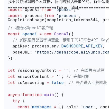
我不会存储您的个人数据，我们的对话是匿名的。有什么我
====================Token 消耗============
import
 OpenAI
 from
 "openai"
;
import
 process
 from
 'process'
;
CompletionUsage(completion_tokens=344, pr
// 初始化OpenAI客户端
const
 openai
 =
 new
 OpenAI
({
  // 如果没有配置环境变量，请用千问AI平台API Key替换
  apiKey:
 process
.
env
.
DASHSCOPE_API_KEY
,
  baseURL:
 'https://dashscope.aliyuncs.co
});
let
 reasoningContent
 =
 ''
; 
// 完整思考过程
let
 answerContent
 =
 ''
; 
// 完整回复
let
 isAnswering
 =
 false
; 
// 是否进入回复阶段
async
 function
 main
() {
  try
 {
    const
 messages
 =
 [{ 
role:
 'user'
, 
con