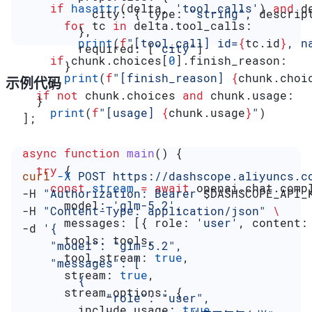
    if
 hasattr
(delta, 
'tool_calls'
) 
and
 d
          city:
 { 
type:
 "string"
, 
descrip
      for
 tc 
in
 delta.tool_calls:
        },
        print
(
f
"[tool_call] id=
{
tc.id
}
, n
        required:
 [
"city"
]
    if
 chunk.choices[
0
].finish_reason:
      }
      print
(
f
"[finish_reason] 
{
chunk.choi
示例代码
    }
  if
 not
 chunk.choices 
and
 chunk.usage:
  }
    print
(
f
"[usage] 
{
chunk.usage
}
"
)
];
async
 function
 main
() {
  try
 {
curl
 -X
 POST
 https://dashscope.aliyuncs.c
    const
 stream
 =
 await
 openai
.
chat
.
comp
-H 
"Authorization: Bearer 
$DASHSCOPE_API_
      model:
 'glm-5.2'
,
-H 
"Content-Type: application/json"
 \
      messages:
 [{ 
role:
 'user'
, 
content:
-d 
'{
      tools:
 tools
,
    "model": "glm-5.2",
      tool_stream:
 true
,
    "messages": [
      stream:
 true
,
        {
      stream_options:
 {
            "role": "user",
        include_usage:
 true