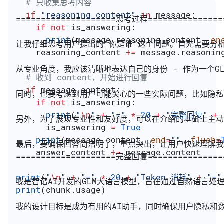
  # 只收集思考内容
  if
 "reasoning_content"
 in
 message:
====================思考过程===============
    if
 not
 is_answering:
      print
(message.reasoning_content, 
en
让我仔细思考用户提出的"你是谁"这个问题。首先需要分
    reasoning_content 
+=
 message.reasonin
从专业角度，我应该清晰地表达自己的身份 - 作为一个
  # 收到 content，开始进行回复
  if
 message.content:
同时，也要考虑到用户可能关心的一些实际问题，比如隐私
    if
 not
 is_answering:
      print
(
"
\n
"
 +
 "="
 *
 20
 +
 "完整回复"
 +
 
另外，为了展现专业性和友好度，可以在介绍的基础上主动
      is_answering 
=
 True
    print
(message.content, 
end
=
""
, 
flush
=
最后，要确保回答简洁明了，重点突出，让用户快速理解我
    answer_content 
+=
 message.content
====================完整回复===============
print
(
"
\n
"
 +
 "="
 *
 20
 +
 "Token 消耗"
 +
 "="
我是智谱AI开发的GLM大语言模型，旨在通过自然语言
print
(chunk.usage)
我的设计目标是成为有用的AI助手，同时确保用户隐私和