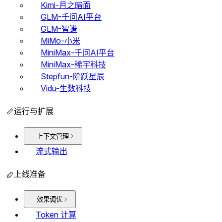
Kimi-月之暗面
GLM-千问AI平台
GLM-智谱
MiMo-小米
MiniMax-千问AI平台
MiniMax-稀宇科技
Stepfun-阶跃星辰
Vidu-生数科技
运行与扩展
上下文管理
流式输出
上线准备
效果调优
Token 计算