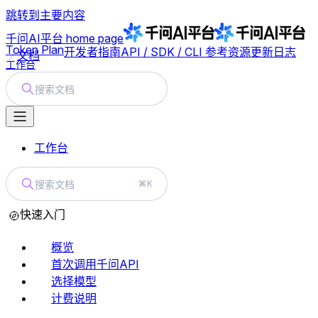
跳转到主要内容
千问AI平台
home page
Token Plan
开发者指南
API / SDK / CLI 参考
资源
更新日志
文档
工作台
搜索文档
工作台
搜索文档
⌘K
快速入门
概览
首次调用千问API
选择模型
计费说明