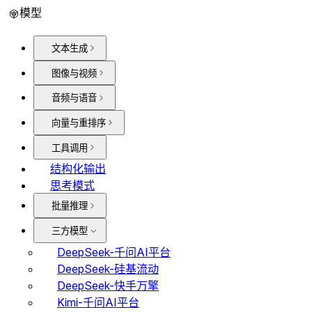
模型
文本生成
图像与视频
音频与语音
向量与重排序
工具调用
结构化输出
思考模式
批量推理
三方模型
DeepSeek-千问AI平台
DeepSeek-硅基流动
DeepSeek-快手万擎
Kimi-千问AI平台