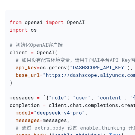
from
 openai 
import
 OpenAI
import
 os
# 初始化OpenAI客户端
client 
=
 OpenAI(
  # 如果没有配置环境变量，请用千问AI平台API Key替换：
  api_key
=
os.getenv(
"DASHSCOPE_API_KEY"
),
  base_url
=
"https://dashscope.aliyuncs.co
)
messages 
=
 [{
"role"
: 
"user"
, 
"content"
: 
"
completion 
=
 client.chat.completions.crea
  model
=
"deepseek-v4-pro"
,
  messages
=
messages,
  # 通过 extra_body 设置 enable_thinking