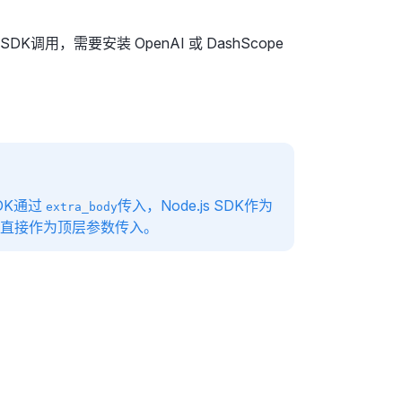
K调用，需要安装 OpenAI 或 DashScope
SDK通过
传入，Node.js SDK作为
extra_body
，可直接作为顶层参数传入。