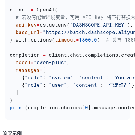
client 
=
 OpenAI(
  # 若没有配置环境变量，可用 API Key 将下行替换为：a
  api_key
=
os.getenv(
"DASHSCOPE_API_KEY"
),
  base_url
=
"https://batch.dashscope.aliyu
).with_options(
timeout
=
1800.0
)  
# 设置 18
completion 
=
 client.chat.completions.crea
  model
=
"qwen-plus"
,
  messages
=
[
    {
"role"
: 
"system"
, 
"content"
: 
"You ar
    {
"role"
: 
"user"
, 
"content"
: 
"你是谁？"
}
  ]
)
print
(completion.choices[
0
].message.conte
响应示例