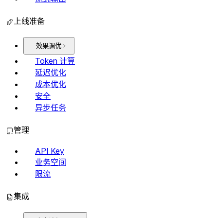
上线准备
效果调优
Token 计算
延迟优化
成本优化
安全
异步任务
管理
API Key
业务空间
限流
集成