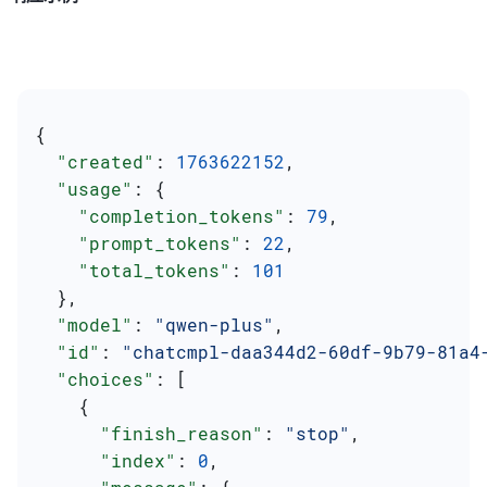
{
  "created"
: 
1763622152
,
  "usage"
: {
    "completion_tokens"
: 
79
,
    "prompt_tokens"
: 
22
,
    "total_tokens"
: 
101
  },
  "model"
: 
"qwen-plus"
,
  "id"
: 
"chatcmpl-daa344d2-60df-9b79-81a4
  "choices"
: [
    {
      "finish_reason"
: 
"stop"
,
      "index"
: 
0
,