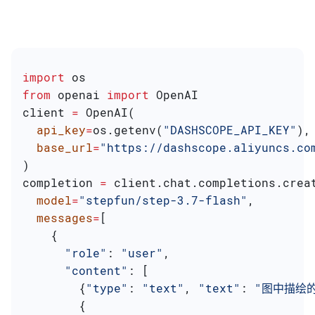
import
 os
from
 openai 
import
 OpenAI
client 
=
 OpenAI(
  api_key
=
os.getenv(
"DASHSCOPE_API_KEY"
),
  base_url
=
"https://dashscope.aliyuncs.co
)
completion 
=
 client.chat.completions.crea
  model
=
"stepfun/step-3.7-flash"
,
  messages
=
[
    {
      "role"
: 
"user"
,
      "content"
: [
        {
"type"
: 
"text"
, 
"text"
: 
"图中描绘
        {