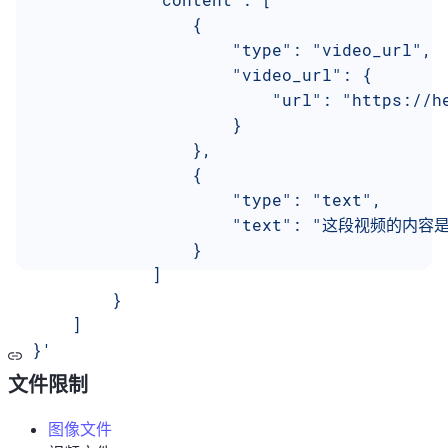
                {
                    "type": "video_url",
                    "video_url": {
                        "url": "https://h
                    }
                },
                {
                    "type": "text",
                    "text": "这段视频的内容
                }
            ]
        }
    ]
}'
文件限制
图像文件