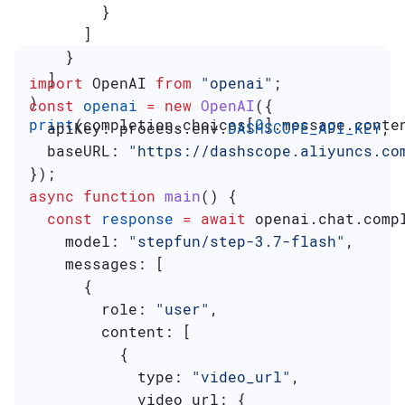
        }
      ]
    }
  ]
import
 OpenAI
 from
 "openai"
;
)
const
 openai
 =
 new
 OpenAI
({
print
(completion.choices[
0
].message.conte
  apiKey:
 process
.
env
.
DASHSCOPE_API_KEY
,
  baseURL:
 "https://dashscope.aliyuncs.co
});
async
 function
 main
() {
  const
 response
 =
 await
 openai
.
chat
.
comp
    model:
 "stepfun/step-3.7-flash"
,
    messages:
 [
      {
        role:
 "user"
,
        content:
 [
          {
            type:
 "video_url"
,
            video_url:
 {