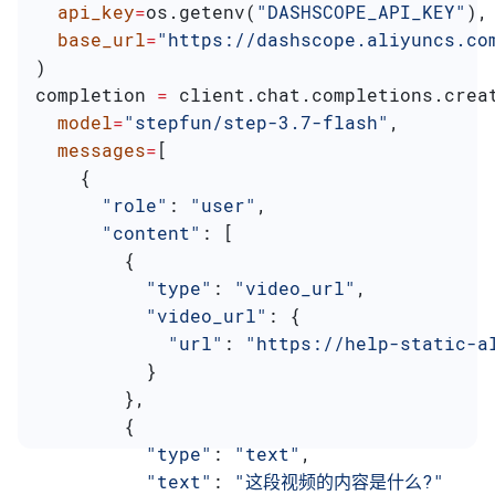
  api_key
=
os.getenv(
"DASHSCOPE_API_KEY"
),
  base_url
=
"https://dashscope.aliyuncs.co
)
completion 
=
 client.chat.completions.crea
  model
=
"stepfun/step-3.7-flash"
,
  messages
=
[
    {
      "role"
: 
"user"
,
      "content"
: [
        {
          "type"
: 
"video_url"
,
          "video_url"
: {
            "url"
: 
"https://help-static-a
          }
        },
        {
          "type"
: 
"text"
,
          "text"
: 
"这段视频的内容是什么?"