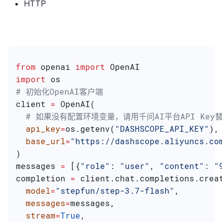
HTTP
from
 openai 
import
 OpenAI
import
 os
# 初始化OpenAI客户端
client 
=
 OpenAI(
  # 如果没有配置环境变量，请用千问AI平台API Key替换：
  api_key
=
os.getenv(
"DASHSCOPE_API_KEY"
),
  base_url
=
"https://dashscope.aliyuncs.co
)
messages 
=
 [{
"role"
: 
"user"
, 
"content"
: 
"
completion 
=
 client.chat.completions.crea
  model
=
"stepfun/step-3.7-flash"
,
  messages
=
messages,
  stream
=
True
,