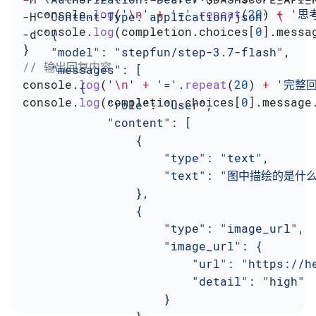
  console
.
log
(
'
\n
'
 +
 '='
.
repeat
(
20
) 
+
 '思
-H 
"Content-Type: application/json"
 \
  console
.
log
(
completion
.
choices
[
0
].
messa
-d 
'{
}
    "model": "stepfun/step-3.7-flash",
// 输出回复内容
    "messages": [
console
.
log
(
'
\n
'
 +
 '='
.
repeat
(
20
) 
+
 '完整
        {
console
.
log
(
completion
.
choices
[
0
].
message
            "role": "user",
            "content": [
                {
                    "type": "text",
                    "text": "图中描绘的是什
                },
                {
                    "type": "image_url",
                    "image_url": {
                        "url": "https://h
                        "detail": "high"
                    }