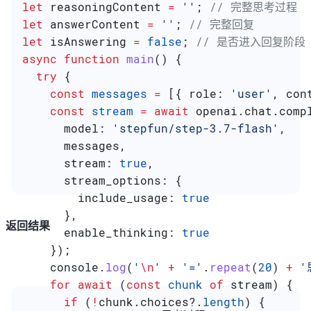
let
 reasoningContent
 =
 ''
; 
// 完整思考过程
let
 answerContent
 =
 ''
; 
// 完整回复
let
 isAnswering
 =
 false
; 
// 是否进入回复阶段
async
 function
 main
() {
  try
 {
    const
 messages
 =
 [{ 
role:
 'user'
, 
con
    const
 stream
 =
 await
 openai
.
chat
.
comp
      model:
 'stepfun/step-3.7-flash'
,
      messages
,
      stream:
 true
,
      stream_options:
 {
        include_usage:
 true
      },
返回结果
      enable_thinking:
 true
    });
    console
.
log
(
'
\n
'
 +
 '='
.
repeat
(
20
) 
+
 
    for
 await
 (
const
 chunk
 of
 stream
) {
      if
 (
!
chunk
.
choices
?.
length
) {