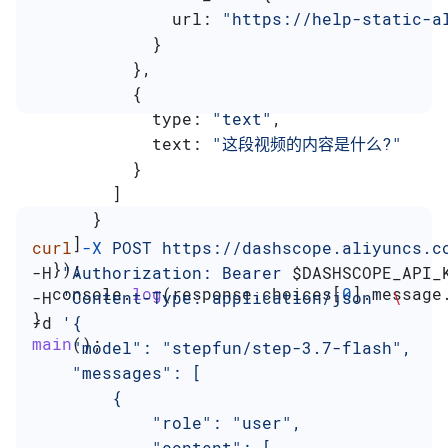
              url:
 "https://help-static-a
            }
          },
          {
            type:
 "text"
,
            text:
 "这段视频的内容是什么?"
          }
        ]
      }
    ]
curl
 -X
 POST
 https://dashscope.aliyuncs.c
  });
-H 
"Authorization: Bearer 
$DASHSCOPE_API_
  console
.
log
(
response
.
choices
[
0
].
message
-H 
'Content-Type: application/json'
 \
}
-d 
'{
main
();
    "model": "stepfun/step-3.7-flash",
    "messages": [
        {
            "role": "user",
            "content": [