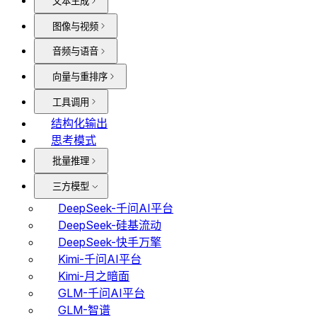
文本生成
图像与视频
音频与语音
向量与重排序
工具调用
结构化输出
思考模式
批量推理
三方模型
DeepSeek-千问AI平台
DeepSeek-硅基流动
DeepSeek-快手万擎
Kimi-千问AI平台
Kimi-月之暗面
GLM-千问AI平台
GLM-智谱