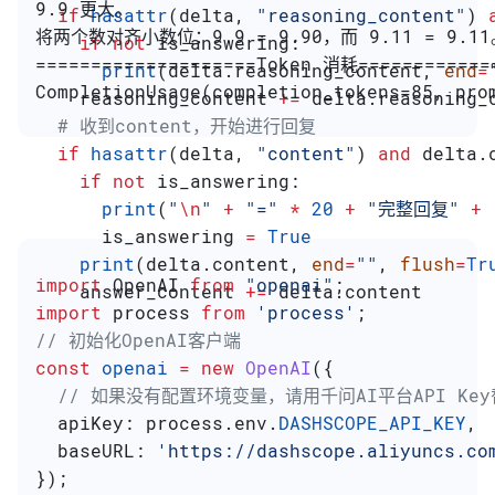
9.9 更大。
  if
 hasattr
(delta, 
"reasoning_content"
) 
将两个数对齐小数位：9.9 = 9.90，而 9.11 = 9.11
    if
 not
 is_answering:
====================Token 消耗============
      print
(delta.reasoning_content, 
end
=
CompletionUsage(completion_tokens=85, pro
    reasoning_content 
+=
 delta.reasoning_
  # 收到content，开始进行回复
  if
 hasattr
(delta, 
"content"
) 
and
 delta.
    if
 not
 is_answering:
      print
(
"
\n
"
 +
 "="
 *
 20
 +
 "完整回复"
 +
 
      is_answering 
=
 True
    print
(delta.content, 
end
=
""
, 
flush
=
Tr
import
 OpenAI
 from
 "openai"
;
    answer_content 
+=
 delta.content
import
 process
 from
 'process'
;
// 初始化OpenAI客户端
const
 openai
 =
 new
 OpenAI
({
  // 如果没有配置环境变量，请用千问AI平台API Key替换
  apiKey:
 process
.
env
.
DASHSCOPE_API_KEY
,
  baseURL:
 'https://dashscope.aliyuncs.co
});