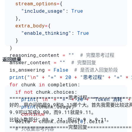
  stream_options
=
{
    "include_usage"
: 
True
  },
  extra_body
=
{
    "enable_thinking"
: 
True
  }
)
reasoning_content 
=
 ""
  # 完整思考过程
返回结果
answer_content 
=
 ""
  # 完整回复
is_answering 
=
 False
  # 是否进入回复阶段
print
(
"
\n
"
 +
 "="
 *
 20
 +
 "思考过程"
 +
 "="
 *
 
for
 chunk 
in
 completion:
  if
 not
 chunk.choices:
====================思考过程===============
    print
(
"
\n
"
 +
 "="
 *
 20
 +
 "Token 消耗"
 +
好的，用户问的是9.9和9.11哪个大。首先我需要比较这
    print
(chunk.usage)
9.9可以写成9.90，而9.11就是9.11。
    continue
比较小数部分：90 > 11，所以9.9 > 9.11。
  delta 
=
 chunk.choices[
0
].delta
====================完整回复===============
  # 只收集思考内容