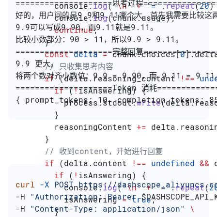
====================思考过程===============
        console
.
log
(
'
\n
'
 +
 '='
.
repeat
(
20
)
好的，用户问的是9.9和9.11哪个大。首先我需要比较这
        console
.
log
(
chunk
.
usage
);
9.9可以写成9.90，而9.11就是9.11。
        continue
;
比较小数部分：90 > 11，所以9.9 > 9.11。
      }
====================完整回复===============
      const
 delta
 =
 chunk
.
choices
[
0
].
delt
9.9 更大。
      // 只收集思考内容
将两个数对齐小数位：9.9 = 9.90，而 9.11 = 9.11
      if
 (
delta
.
reasoning_content
 !==
 und
====================Token 消耗============
        if
 (
!
isAnswering
) {
{ prompt_tokens: 10, completion_tokens: 8
          process
.
stdout
.
write
(
delta
.
reas
        }
        reasoningContent
 +=
 delta
.
reasoni
      }
      // 收到content，开始进行回复
      if
 (
delta
.
content
 !==
 undefined
 &&
 
        if
 (
!
isAnswering
) {
curl
 -X
 POST
 https://dashscope.aliyuncs.c
          console
.
log
(
'
\n
'
 +
 '='
.
repeat
(
2
-H 
"Authorization: Bearer 
$DASHSCOPE_API_
          isAnswering
 =
 true
;
-H 
"Content-Type: application/json"
 \
        }