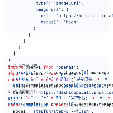
          "type"
: 
"image_url"
,
          "image_url"
: {
            "url"
: 
"https://help-static-a
            "detail"
: 
"high"
          }
        }
      ]
    }
  ]
)
# 输出思考过程
import
 OpenAI
 from
 "openai"
;
if
 hasattr
(completion.choices[
0
].message,
import
 process
 from
 'process'
;
  print
(
"
\n
"
 +
 "="
 *
 20
 +
 "思考过程"
 +
 "="
 
const
 openai
 =
 new
 OpenAI
({
  print
(completion.choices[
0
].message.rea
  apiKey:
 process
.
env
.
DASHSCOPE_API_KEY
,
# 输出回复内容
  baseURL:
 'https://dashscope.aliyuncs.co
print
(
"
\n
"
 +
 "="
 *
 20
 +
 "完整回复"
 +
 "="
 *
 
});
print
(completion.choices[
0
].message.conte
const
 completion
 =
 await
 openai
.
chat
.
comp
  model:
 'stepfun/step-3.7-flash'
,