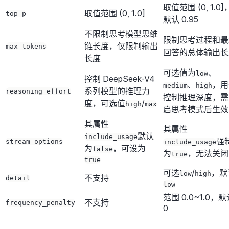
取值范围 (0, 1.0]
取值范围 (0, 1.0]
top_p
默认 0.95
不限制思考模型思维
限制思考过程和最
链长度，仅限制输出
max_tokens
回答的总体输出长
长度
可选值为
、
low
控制 DeepSeek-V4
、
，用
medium
high
系列模型的推理力
reasoning_effort
控制推理深度，需
度，可选值
/
high
max
启思考模式后生效
其属性
其属性
默认
include_usage
强
stream_options
include_usage
为
，可设为
false
为
，无法关闭
true
true
可选
/
，默
low
high
不支持
detail
low
范围 0.0~1.0，
不支持
frequency_penalty
0