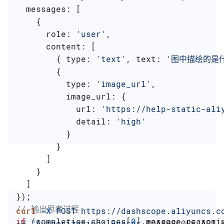
  messages:
 [
    {
      role:
 'user'
,
      content:
 [
        { 
type:
 'text'
, 
text:
 '图中描绘的是
        {
          type:
 'image_url'
,
          image_url:
 {
            url:
 'https://help-static-ali
            detail:
 'high'
          }
        }
      ]
    }
  ]
});
// 输出思考过程
curl
 -X
 POST
 https://dashscope.aliyuncs.c
if
 (
completion
.
choices
[
0
].
message
.
reasoni
-H 
"Authorization: Bearer 
$DASHSCOPE_API_