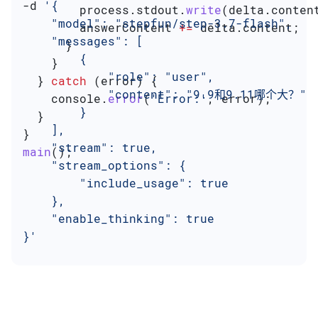
-d 
'{
        process
.
stdout
.
write
(
delta
.
conten
    "model": "stepfun/step-3.7-flash",
        answerContent
 +=
 delta
.
content
;
    "messages": [
      }
        {
    }
            "role": "user",
  } 
catch
 (
error
) {
            "content": "9.9和9.11哪个大？"
    console
.
error
(
'Error:'
, 
error
);
        }
  }
    ],
}
    "stream": true,
main
();
    "stream_options": {
        "include_usage": true
    },
    "enable_thinking": true
}'