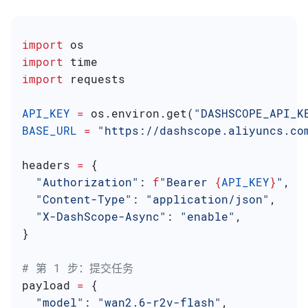
import
 os
import
 time
import
 requests
API_KEY
 =
 os.environ.get(
"DASHSCOPE_API_K
BASE_URL
 =
 "https://dashscope.aliyuncs.co
headers 
=
 {
  "Authorization"
: 
f
"Bearer 
{
API_KEY
}
"
,
  "Content-Type"
: 
"application/json"
,
  "X-DashScope-Async"
: 
"enable"
,
}
# 第 1 步：提交任务
payload 
=
 {
  "model"
: 
"wan2.6-r2v-flash"
,