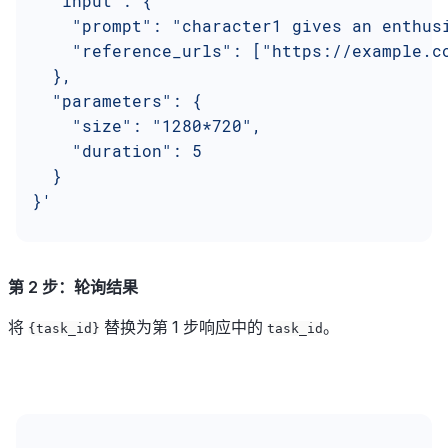
  "input": {
    "prompt": "character1 gives an enthus
    "reference_urls": ["https://example.c
  },
  "parameters": {
    "size": "1280*720",
    "duration": 5
  }
}'
第 2 步：轮询结果
将
替换为第 1 步响应中的
。
{task_id}
task_id