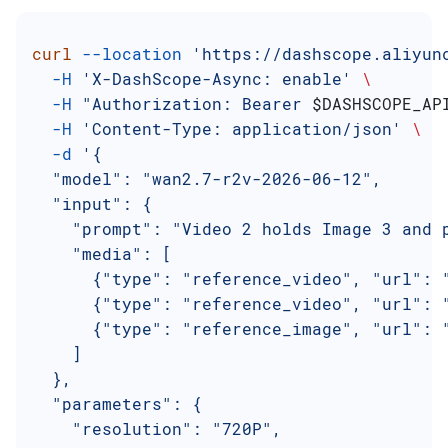
curl
 --location
 'https://dashscope.aliyun
  -H
 'X-DashScope-Async: enable'
 \
  -H
 "Authorization: Bearer 
$DASHSCOPE_AP
  -H
 'Content-Type: application/json'
 \
  -d
 '{
  "model": "wan2.7-r2v-2026-06-12",
  "input": {
    "prompt": "Video 2 holds Image 3 and 
    "media": [
      {"type": "reference_video", "url": 
      {"type": "reference_video", "url": 
      {"type": "reference_image", "url": 
    ]
  },
  "parameters": {
    "resolution": "720P",