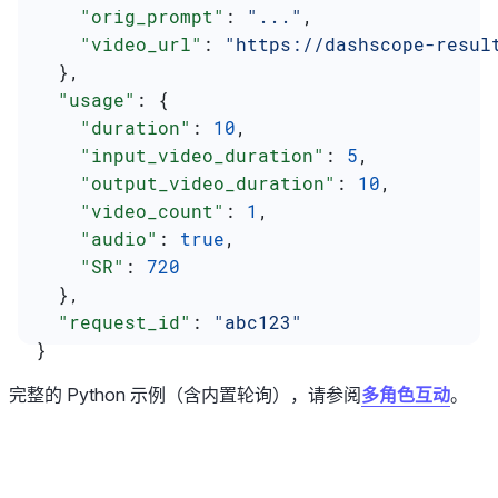
    "orig_prompt"
: 
"..."
,
    "video_url"
: 
"https://dashscope-resul
  },
  "usage"
: {
    "duration"
: 
10
,
    "input_video_duration"
: 
5
,
    "output_video_duration"
: 
10
,
    "video_count"
: 
1
,
    "audio"
: 
true
,
    "SR"
: 
720
  },
  "request_id"
: 
"abc123"
}
完整的 Python 示例（含内置轮询），请参阅
多角色互动
。