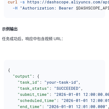
curl
 -s
 https://dashscope.aliyuncs.com/ap
  -H
 "Authorization: Bearer 
$DASHSCOPE_AP
示例输出
任务成功后，响应中包含视频 URL：
{
  "output"
: {
    "task_id"
: 
"your-task-id"
,
    "task_status"
: 
"SUCCEEDED"
,
    "submit_time"
: 
"2026-01-01 12:00:00.0
    "scheduled_time"
: 
"2026-01-01 12:00:0
    "end_time"
: 
"2026-01-01 12:01:00.000"