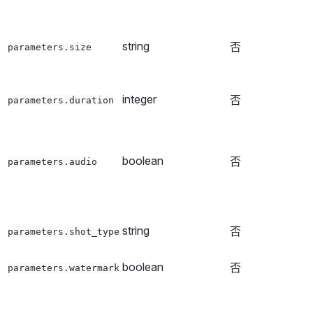
string
否
parameters.size
integer
否
parameters.duration
boolean
否
parameters.audio
string
否
parameters.shot_type
boolean
否
parameters.watermark