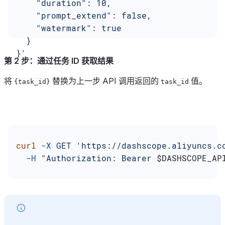
    "duration": 10,
    "prompt_extend": false,
    "watermark": true
  }
}'
第 2 步：通过任务 ID 获取结果
将
替换为上一步 API 调用返回的
值。
{task_id}
task_id
curl
 -X
 GET
 'https://dashscope.aliyuncs.c
  -H
 "Authorization: Bearer 
$DASHSCOPE_AP