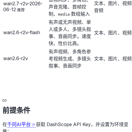
文本、图片、视频
wan2.7-r2v-2026-
声音克隆、首帧控
06-12
音频
推荐
制、
数组输入
media
有声或无声视频、单
人或多人、多镜头叙
wan2.6-r2v-flash
文本、图片、视频
事、音画同步。速度
快、性价比高。
有声视频、多角色参
wan2.6-r2v
考视频生成、多镜头
文本、图片、视频
叙事、音画同步
前提条件
在
千问AI平台
获取 DashScope API Key，并设置为环境变
量：