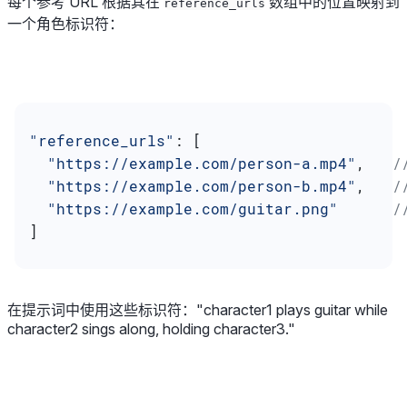
每个参考 URL 根据其在
数组中的位置映射到
reference_urls
一个角色标识符：
"reference_urls"
: [
  "https://example.com/person-a.mp4"
,   
/
  "https://example.com/person-b.mp4"
,   
/
  "https://example.com/guitar.png"
      /
]
在提示词中使用这些标识符：
"character1 plays guitar while
character2 sings along, holding character3."