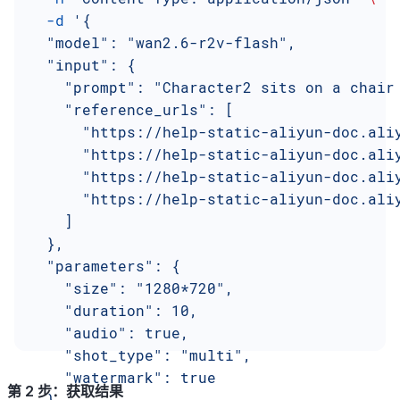
  -d
 '{
  "model": "wan2.6-r2v-flash",
  "input": {
    "prompt": "Character2 sits on a chair
    "reference_urls": [
      "https://help-static-aliyun-doc.ali
      "https://help-static-aliyun-doc.ali
      "https://help-static-aliyun-doc.ali
      "https://help-static-aliyun-doc.ali
    ]
  },
  "parameters": {
    "size": "1280*720",
    "duration": 10,
    "audio": true,
    "shot_type": "multi",
    "watermark": true
第 2 步：获取结果
  }