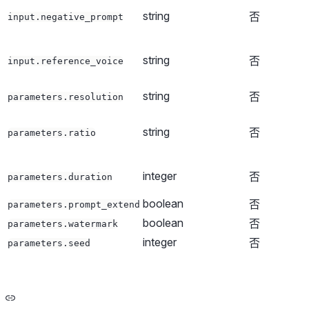
string
否
input.negative_prompt
string
否
input.reference_voice
string
否
parameters.resolution
string
否
parameters.ratio
integer
否
parameters.duration
boolean
否
parameters.prompt_extend
boolean
否
parameters.watermark
integer
否
parameters.seed