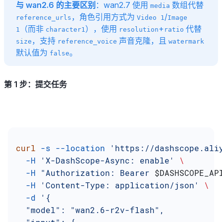
与 wan2.6 的主要区别
：wan2.7 使用
数组代替
media
，角色引用方式为
/
reference_urls
Video 1
Image
（而非
），使用
+
代替
1
character1
resolution
ratio
，支持
声音克隆，且
size
reference_voice
watermark
默认值为
。
false
第 1 步：提交任务
curl
 -s
 --location
 'https://dashscope.ali
  -H
 'X-DashScope-Async: enable'
 \
  -H
 "Authorization: Bearer 
$DASHSCOPE_AP
  -H
 'Content-Type: application/json'
 \
  -d
 '{
  "model": "wan2.6-r2v-flash",