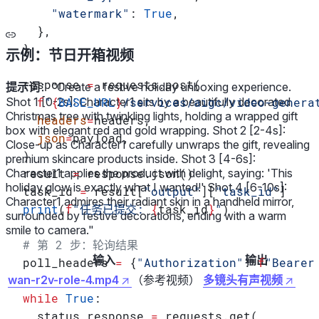
    "watermark"
: 
True
,
  },
}
示例：节日开箱视频
response 
=
 requests.post(
提示词
：
"Create a festive holiday unboxing experience.
Shot 1 [0-2s]: Character1 sits by a beautifully decorated
  f
"
{
BASE_URL
}
/services/aigc/video-genera
Christmas tree with twinkling lights, holding a wrapped gift
  headers
=
headers,
box with elegant red and gold wrapping. Shot 2 [2-4s]:
  json
=
payload,
Close-up as Character1 carefully unwraps the gift, revealing
)
premium skincare products inside. Shot 3 [4-6s]:
Character1 applies the product with delight, saying: 'This
result 
=
 response.json()
holiday glow is exactly what I wanted!' Shot 4 [6-10s]:
task_id 
=
 result[
"output"
][
"task_id"
]
Character1 admires their radiant skin in a handheld mirror,
print
(
f
"任务已提交: 
{
task_id
}
"
)
surrounded by festive decorations, ending with a warm
smile to camera."
# 第 2 步：轮询结果
输入
输出
poll_headers 
=
 {
"Authorization"
: 
f
"Bearer
wan-r2v-role-4.mp4
（参考视频）
多镜头有声视频
while
 True
:
  status_response 
=
 requests.get(