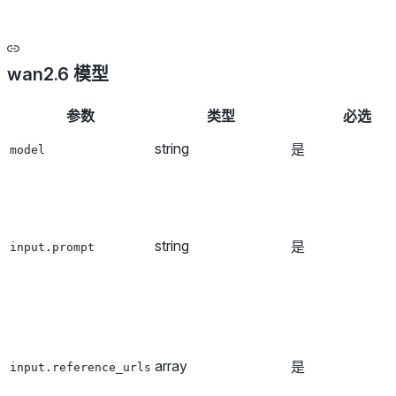
wan2.6 模型
参数
类型
必选
string
是
model
string
是
input.prompt
array
是
input.reference_urls