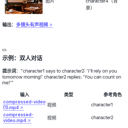
图片
character4（背
景）
输出
：
多镜头有声视频
示例：双人对话
提示词
：
"character1 says to character2: 'I'll rely on you
tomorrow morning!' character2 replies: 'You can count on
me!'"
输入
类型
参考角色
compressed-video
character1
视频
(1).mp4
compressed-
character2
视频
video.mp4