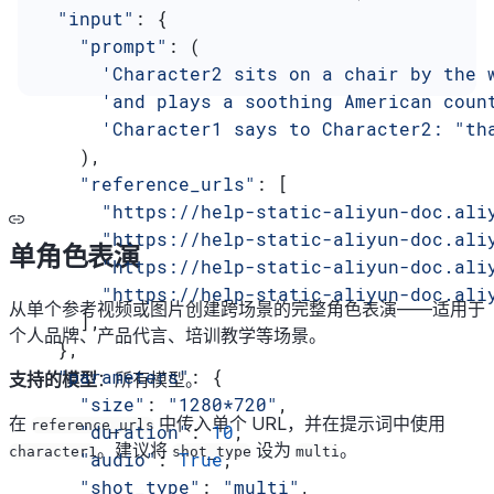
  "input"
: {
    "prompt"
: (
      'Character2 sits on a chair by the 
      'and plays a soothing American coun
      'Character1 says to Character2: "th
    ),
    "reference_urls"
: [
      "https://help-static-aliyun-doc.ali
      "https://help-static-aliyun-doc.ali
单角色表演
      "https://help-static-aliyun-doc.ali
      "https://help-static-aliyun-doc.ali
从单个参考视频或图片创建跨场景的完整角色表演——适用于
    ],
个人品牌、产品代言、培训教学等场景。
  },
  "parameters"
: {
支持的模型
：所有模型。
    "size"
: 
"1280*720"
,
在
中传入单个 URL，并在提示词中使用
reference_urls
    "duration"
: 
10
,
。建议将
设为
。
character1
shot_type
multi
    "audio"
: 
True
,
    "shot_type"
: 
"multi"
,