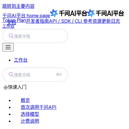
跳转到主要内容
千问AI平台
home page
Token Plan
开发者指南
API / SDK / CLI 参考
资源
更新日志
文档
工作台
搜索文档
工作台
搜索文档
⌘K
快速入门
概览
首次调用千问API
选择模型
计费说明