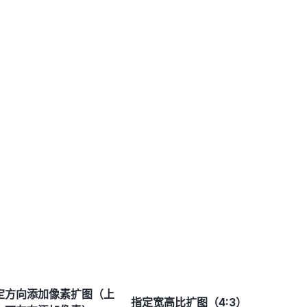
定方向添加像素扩图（上
指定宽高比扩图（4:3）