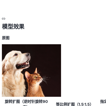
模型效果
原图
旋转扩图（逆时针旋转90
指
等比例扩图（1.5:1.5）