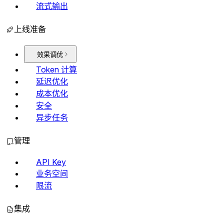
流式输出
上线准备
效果调优
Token 计算
延迟优化
成本优化
安全
异步任务
管理
API Key
业务空间
限流
集成