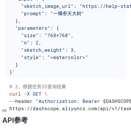
    "sketch_image_url": "https://help-sta
    "prompt": "一棵参天大树"
  },
  "parameters": {
    "size": "768*768",
    "n": 2,
    "sketch_weight": 3,
    "style": "<watercolor>"
  }
}'
# 2、根据任务ID查询结果
curl
 -X
 GET
 \
--header 
"Authorization: Bearer 
$DASHSCOP
https://dashscope.aliyuncs.com/api/v1/tas
API参考