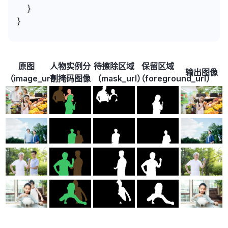
  }
}
原图
人物实例分
待擦除区域
保留区域
输出图像
（image_url）
割掩码图像
（mask_url）
（foreground_url）