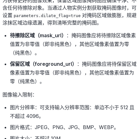
为获得更好的图像效果，保留区域图像掩码图应确保干净、不
含任何待擦除对象。当通过人物实例分割获取掩码图像时，可
设置
对掩码区域做膨胀，规避
parameters.dilate_flag=true
涂抹区域边缘遗漏，得到清晰完整的掩码图。
待擦除区域（mask_url）
：掩码图像应将待擦除区域像素
值置为非零值（即非纯黑色），其他区域像素值置为零
（纯黑色）。
保留区域（foreground_url）
：掩码图像应将待保留区域
像素值置为非零值（即非纯黑色），其他区域像素值置为
零（纯黑色）。
图像输入限制：
图片分辨率：可支持输入分辨率范围：单边不小于 512 且
不超过 4096。
图片格式：JPEG、PNG、JPG、BMP、WEBP。
图片大小：不超过 10M。