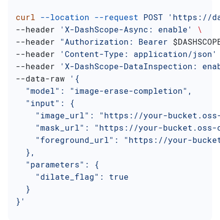
curl
 --location
 --request
 POST
 'https://d
--header 
'X-DashScope-Async: enable'
 \
--header 
"Authorization: Bearer 
$DASHSCOP
--header 
'Content-Type: application/json'
--header 
'X-DashScope-DataInspection: ena
--data-raw 
'{
  "model": "image-erase-completion",
  "input": {
    "image_url": "https://your-bucket.oss
    "mask_url": "https://your-bucket.oss-
    "foreground_url": "https://your-bucke
  },
  "parameters": {
    "dilate_flag": true
  }
}'