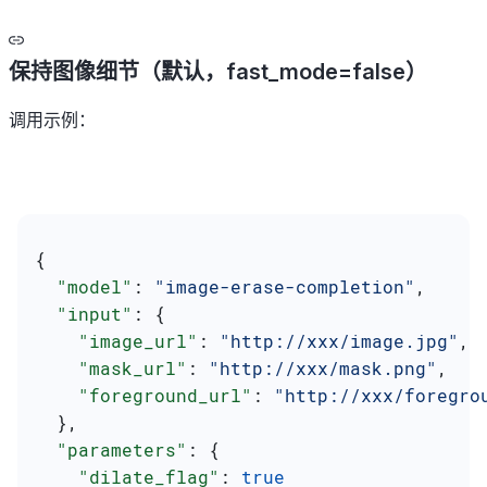
保持图像细节（默认，fast_mode=false）
调用示例：
{
  "model"
: 
"image-erase-completion"
,
  "input"
: {
    "image_url"
: 
"http://xxx/image.jpg"
,
    "mask_url"
: 
"http://xxx/mask.png"
,
    "foreground_url"
: 
"http://xxx/foregro
  },
  "parameters"
: {
    "dilate_flag"
: 
true