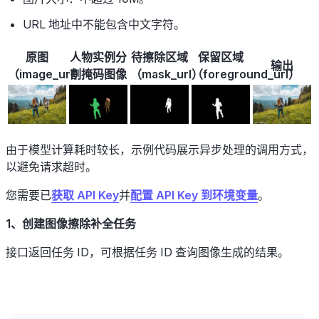
URL 地址中不能包含中文字符。
原图
人物实例分
待擦除区域
保留区域
输出
（image_url）
割掩码图像
（mask_url）
（foreground_url）
由于模型计算耗时较长，示例代码展示异步处理的调用方式，
以避免请求超时。
您需要已
获取 API Key
并
配置 API Key 到环境变量
。
1、创建图像擦除补全任务
接口返回任务 ID，可根据任务 ID 查询图像生成的结果。